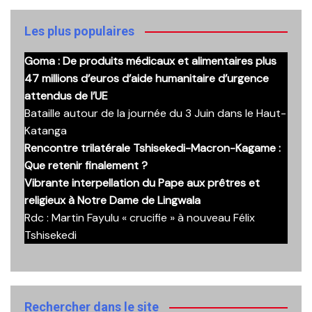
anciennes
publications
Les plus populaires
Goma : De produits médicaux et alimentaires plus
47 millions d’euros d’aide humanitaire d’urgence
attendus de l’UE
Bataille autour de la journée du 3 Juin dans le Haut-
Katanga
Rencontre trilatérale Tshisekedi-Macron-Kagame :
Que retenir finalement ?
Vibrante interpellation du Pape aux prêtres et
religieux à Notre Dame de Lingwala
Rdc : Martin Fayulu « crucifie » à nouveau Félix
Tshisekedi
Rechercher dans le site