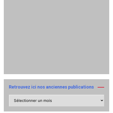
Retrouvez ici nos anciennes publications
Retrouvez
ici
nos