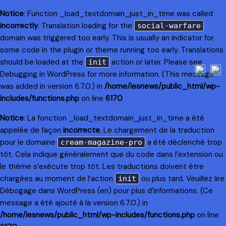
Notice
: Function _load_textdomain_just_in_time was called
incorrectly
. Translation loading for the
social-warfare
domain was triggered too early. This is usually an indicator for
some code in the plugin or theme running too early. Translations
should be loaded at the
action or later. Please see
init
Debugging in WordPress
for more information. (This message
was added in version 6.7.0.) in
/home/lesnews/public_html/wp-
includes/functions.php
on line
6170
Notice
: La fonction _load_textdomain_just_in_time a été
appelée de façon
incorrecte
. Le chargement de la traduction
pour le domaine
a été déclenché trop
cream-magazine-pro
tôt. Cela indique généralement que du code dans l’extension ou
le thème s’exécute trop tôt. Les traductions doivent être
chargées au moment de l’action
ou plus tard. Veuillez lire
init
Débogage dans WordPress
(en) pour plus d’informations. (Ce
message a été ajouté à la version 6.7.0.) in
/home/lesnews/public_html/wp-includes/functions.php
on line