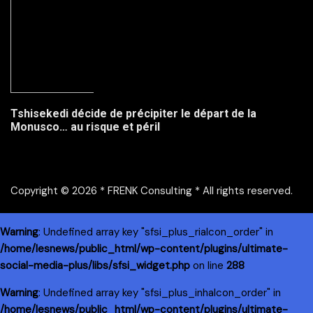
Tshisekedi décide de précipiter le départ de la
Monusco… au risque et péril
Copyright © 2026 * FRENK Consulting * All rights reserved.
Warning
: Undefined array key "sfsi_plus_riaIcon_order" in
/home/lesnews/public_html/wp-content/plugins/ultimate-
social-media-plus/libs/sfsi_widget.php
on line
288
Warning
: Undefined array key "sfsi_plus_inhaIcon_order" in
/home/lesnews/public_html/wp-content/plugins/ultimate-