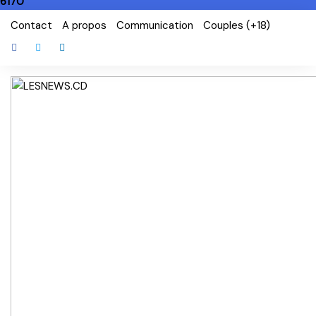
6170
Skip
Contact
A propos
Communication
Couples (+18)
to
content