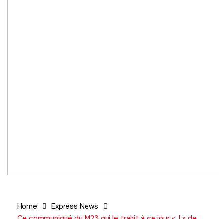
Home
Express News
Ce communiqué du M23 qui le trahit à ce jour « J » de