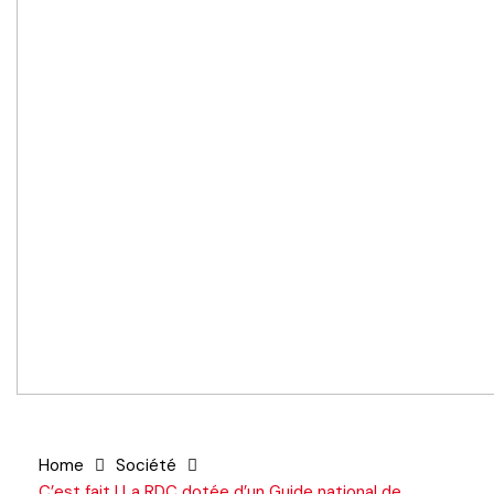
Home
Société
C’est fait ! La RDC dotée d’un Guide national de