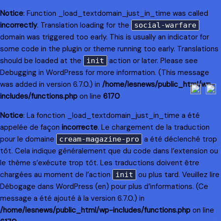
Notice
: Function _load_textdomain_just_in_time was called
incorrectly
. Translation loading for the
social-warfare
domain was triggered too early. This is usually an indicator for
some code in the plugin or theme running too early. Translations
should be loaded at the
action or later. Please see
init
Debugging in WordPress
for more information. (This message
was added in version 6.7.0.) in
/home/lesnews/public_html/wp-
includes/functions.php
on line
6170
Notice
: La fonction _load_textdomain_just_in_time a été
appelée de façon
incorrecte
. Le chargement de la traduction
pour le domaine
a été déclenché trop
cream-magazine-pro
tôt. Cela indique généralement que du code dans l’extension ou
le thème s’exécute trop tôt. Les traductions doivent être
chargées au moment de l’action
ou plus tard. Veuillez lire
init
Débogage dans WordPress
(en) pour plus d’informations. (Ce
message a été ajouté à la version 6.7.0.) in
/home/lesnews/public_html/wp-includes/functions.php
on line