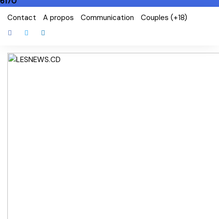
6170
Skip
Contact
A propos
Communication
Couples (+18)
to
content