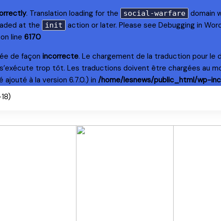
orrectly
. Translation loading for the
domain wa
social-warfare
loaded at the
action or later. Please see
Debugging in Wor
init
on line
6170
lée de façon
incorrecte
. Le chargement de la traduction pour le
s’exécute trop tôt. Les traductions doivent être chargées au m
ajouté à la version 6.7.0.) in
/home/lesnews/public_html/wp-inc
+18)