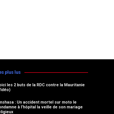
es plus lus
oici les 2 buts de la RDC contre la Mauritanie
Vidéo)
inshasa : Un accident mortel sur moto le
ondamne à l’hôpital la veille de son mariage
eligieux