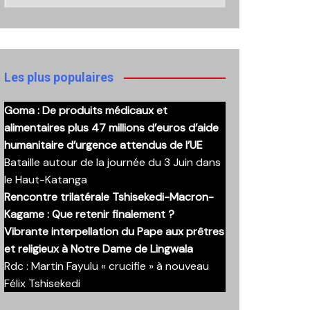
nos
anciennes
publications
Les plus populaires
Goma : De produits médicaux et
alimentaires plus 47 millions d’euros d’aide
humanitaire d’urgence attendus de l’UE
Bataille autour de la journée du 3 Juin dans
le Haut-Katanga
Rencontre trilatérale Tshisekedi-Macron-
Kagame : Que retenir finalement ?
Vibrante interpellation du Pape aux prêtres
et religieux à Notre Dame de Lingwala
Rdc : Martin Fayulu « crucifie » à nouveau
Félix Tshisekedi