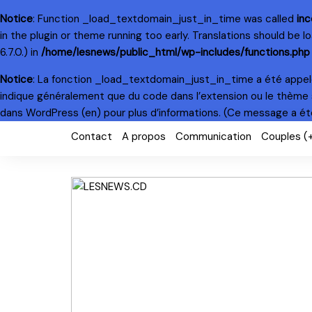
Notice
: Function _load_textdomain_just_in_time was called
inc
in the plugin or theme running too early. Translations should be 
6.7.0.) in
/home/lesnews/public_html/wp-includes/functions.php
Notice
: La fonction _load_textdomain_just_in_time a été appe
indique généralement que du code dans l’extension ou le thème 
dans WordPress
(en) pour plus d’informations. (Ce message a été 
Skip
Contact
A propos
Communication
Couples (
to
content