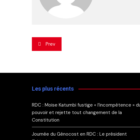
Navigation
Prev
de
l’article
Les plus récents
RDC : Moïse Katumbi fustige « l’incompétence » d
pouvoir et rejette tout changement de la
Constitution
Journée du Génocost en RDC : Le président