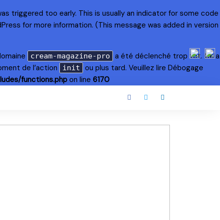
s triggered too early. This is usually an indicator for some code
dPress
for more information. (This message was added in version
 domaine
a été déclenché trop tôt. Cela
cream-magazine-pro
oment de l’action
ou plus tard. Veuillez lire
Débogage
init
ludes/functions.php
on line
6170