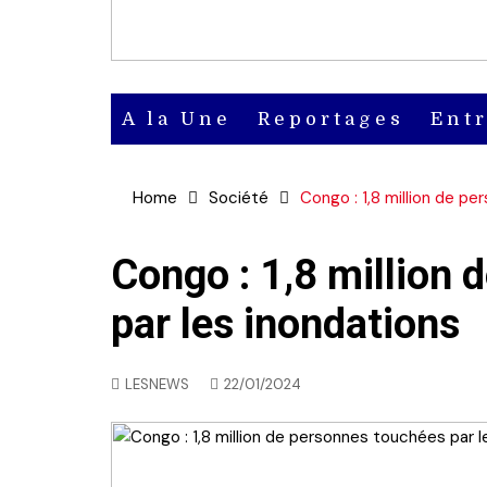
A la Une
Reportages
Ent
Actu
Home
Société
Congo : 1,8 million de p
Actu en
vidéo
Congo : 1,8 million
par les inondations
Actu en
audio
LESNEWS
22/01/2024