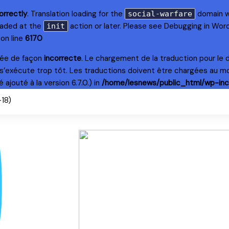
orrectly
. Translation loading for the
domain wa
social-warfare
loaded at the
action or later. Please see
Debugging in Wor
init
on line
6170
lée de façon
incorrecte
. Le chargement de la traduction pour le
s’exécute trop tôt. Les traductions doivent être chargées au m
ajouté à la version 6.7.0.) in
/home/lesnews/public_html/wp-inc
+18)