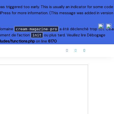
s triggered too early. This is usually an indicator for some code
dPress
for more information. (This message was added in version
 domaine
a été déclenché trop tôt. Cela
cream-magazine-pro
oment de l’action
ou plus tard. Veuillez lire
Débogage
init
ludes/functions.php
on line
6170