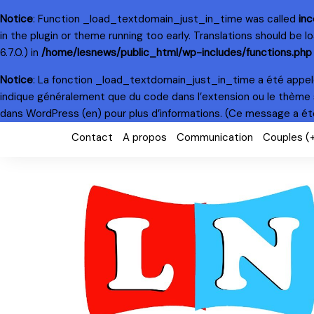
Notice
: Function _load_textdomain_just_in_time was called
inc
in the plugin or theme running too early. Translations should be 
6.7.0.) in
/home/lesnews/public_html/wp-includes/functions.php
Notice
: La fonction _load_textdomain_just_in_time a été appe
indique généralement que du code dans l’extension ou le thème 
dans WordPress
(en) pour plus d’informations. (Ce message a été 
Skip
Contact
A propos
Communication
Couples (
to
content