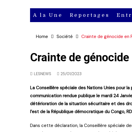
A la Une
Reportages
Ent
Actu
Home
Société
Crainte de génocide en 
Actu en
vidéo
Crainte de génocide 
Actu en
LESNEWS
25/01/2023
audio
La Conseillère spéciale des Nations Unies pour la 
communication rendue publique le mardi 24 Janvie
détérioration de la situation sécuritaire et des dro
l’est de la République démocratique du Congo, RD
Dans cette déclaration, la Conseillère spéciale d