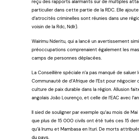
reçu des rapports alarmants sur de multiples atta
particulier dans cette partie de la RDC. Elle ajou
d’atrocités criminelles sont réunies dans une rég
voisin de la Rdc, Ndlr).
Wairimu Nderitu, qui a lancé un avertissement sim
préoccupations comprenaient également les massa
camps de personnes déplacées.
La Conseillère spéciale n’a pas manqué de saluer le
Communauté de d’Afrique de l’Est pour négocier de
culture de paix durable dans la région. Allusion fai
angolais João Lourenço, et celle de l’EAC avec l’
Il sied de souligner par exemple qu’au mois de Mai
que plus de 15 000 civils ont été tués ces 15 derni
qu’à Irumu et Mambasa en Ituri. De morts attribu
du pays.