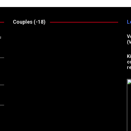
Couples (-18)
L
V
u
(
K
c
r