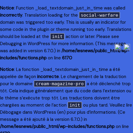
Notice
: Function _load_textdomain_just_in_time was called
incorrectly
. Translation loading for the
social-warfare
domain was triggered too early. This is usually an indicator for
some code in the plugin or theme running too early. Translations
should be loaded at the
action or later. Please see
init
Debugging in WordPress
for more information. (This message
was added in version 6.7.0.) in
/home/lesnews/public_html/wp-
includes/functions.php
on line
6170
Notice
: La fonction _load_textdomain_just_in_time a été
appelée de façon
incorrecte
. Le chargement de la traduction
pour le domaine
a été déclenché trop
cream-magazine-pro
tôt. Cela indique généralement que du code dans l’extension ou
le thème s’exécute trop tôt. Les traductions doivent être
chargées au moment de l’action
ou plus tard. Veuillez lire
init
Débogage dans WordPress
(en) pour plus d’informations. (Ce
message a été ajouté à la version 6.7.0.) in
/home/lesnews/public_html/wp-includes/functions.php
on line