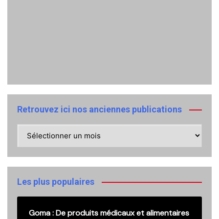
Retrouvez ici nos anciennes publications
Retrouvez
ici
nos
anciennes
publications
Les plus populaires
Goma : De produits médicaux et alimentaires