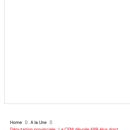
Home
A la Une
Députation provinciale : La CENI dévoile 688 élus dont