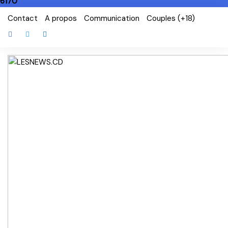
6170
Skip
Contact
A propos
Communication
Couples (+18)
to
content