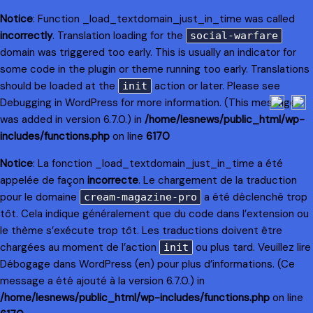
Notice
: Function _load_textdomain_just_in_time was called
incorrectly
. Translation loading for the
social-warfare
domain was triggered too early. This is usually an indicator for
some code in the plugin or theme running too early. Translations
should be loaded at the
action or later. Please see
init
Debugging in WordPress
for more information. (This message
was added in version 6.7.0.) in
/home/lesnews/public_html/wp-
includes/functions.php
on line
6170
Notice
: La fonction _load_textdomain_just_in_time a été
appelée de façon
incorrecte
. Le chargement de la traduction
pour le domaine
a été déclenché trop
cream-magazine-pro
tôt. Cela indique généralement que du code dans l’extension ou
le thème s’exécute trop tôt. Les traductions doivent être
chargées au moment de l’action
ou plus tard. Veuillez lire
init
Débogage dans WordPress
(en) pour plus d’informations. (Ce
message a été ajouté à la version 6.7.0.) in
/home/lesnews/public_html/wp-includes/functions.php
on line