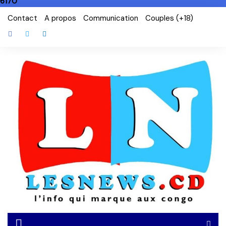
6170
Skip
Contact
A propos
Communication
Couples (+18)
to
content