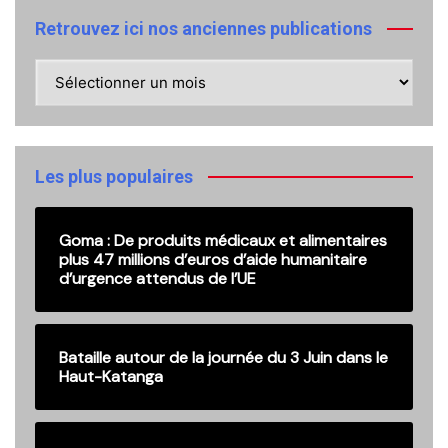
Retrouvez ici nos anciennes publications
Retrouvez
ici
nos
anciennes
publications
Les plus populaires
Goma : De produits médicaux et alimentaires
plus 47 millions d’euros d’aide humanitaire
d’urgence attendus de l’UE
Bataille autour de la journée du 3 Juin dans le
Haut-Katanga