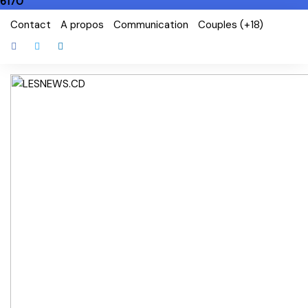
6170
Skip
Contact
A propos
Communication
Couples (+18)
to
content