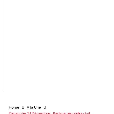
Home
A la Une
Dimanche 31 Décembre : Kadima répondra-t-il