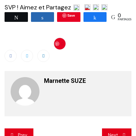
SVP ! Aimez et Partagez
Save
0
Tweetez
Partagez
Partagez
PARTAGES
Save
Marnette SUZE
Navigation
Prev
Next