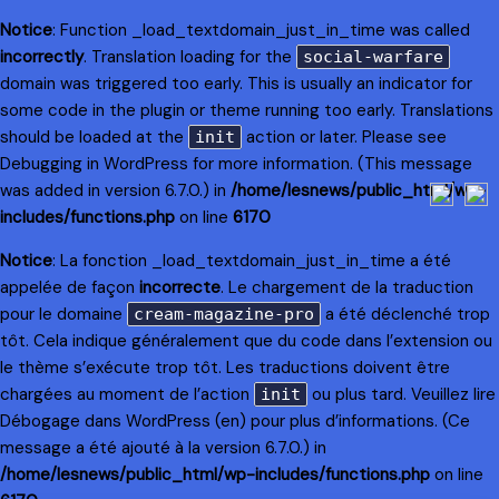
Notice
: Function _load_textdomain_just_in_time was called
incorrectly
. Translation loading for the
social-warfare
domain was triggered too early. This is usually an indicator for
some code in the plugin or theme running too early. Translations
should be loaded at the
action or later. Please see
init
Debugging in WordPress
for more information. (This message
was added in version 6.7.0.) in
/home/lesnews/public_html/wp-
includes/functions.php
on line
6170
Notice
: La fonction _load_textdomain_just_in_time a été
appelée de façon
incorrecte
. Le chargement de la traduction
pour le domaine
a été déclenché trop
cream-magazine-pro
tôt. Cela indique généralement que du code dans l’extension ou
le thème s’exécute trop tôt. Les traductions doivent être
chargées au moment de l’action
ou plus tard. Veuillez lire
init
Débogage dans WordPress
(en) pour plus d’informations. (Ce
message a été ajouté à la version 6.7.0.) in
/home/lesnews/public_html/wp-includes/functions.php
on line