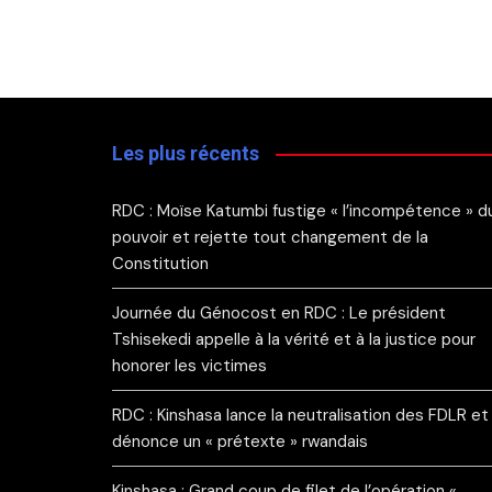
Les plus récents
RDC : Moïse Katumbi fustige « l’incompétence » d
pouvoir et rejette tout changement de la
Constitution
Journée du Génocost en RDC : Le président
Tshisekedi appelle à la vérité et à la justice pour
honorer les victimes
RDC : Kinshasa lance la neutralisation des FDLR et
dénonce un « prétexte » rwandais
Kinshasa : Grand coup de filet de l’opération «