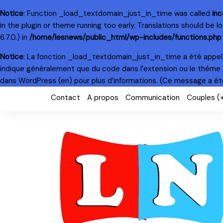
Notice
: Function _load_textdomain_just_in_time was called
inc
in the plugin or theme running too early. Translations should be 
6.7.0.) in
/home/lesnews/public_html/wp-includes/functions.php
Notice
: La fonction _load_textdomain_just_in_time a été appe
indique généralement que du code dans l’extension ou le thème 
dans WordPress
(en) pour plus d’informations. (Ce message a été 
Skip
Contact
A propos
Communication
Couples (
to
content