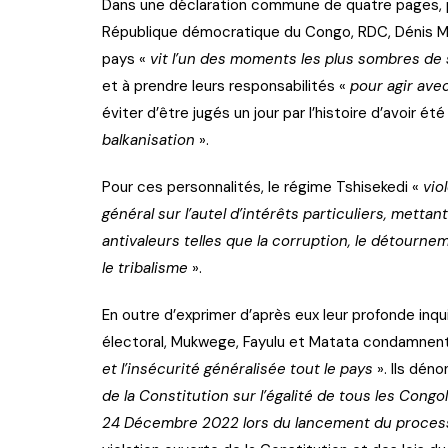
Dans une déclaration commune de quatre pages, p
République démocratique du Congo, RDC, Dénis Mu
pays «
vit l’un des moments les plus sombres de
et à prendre leurs responsabilités «
pour agir ave
éviter d’être jugés un jour par l’histoire d’avoir 
balkanisation
».
Pour ces personnalités, le régime Tshisekedi «
vio
général sur l’autel d’intérêts particuliers, mettan
antivaleurs telles que la corruption, le détournem
le tribalisme
».
En outre d’exprimer d’après eux leur profonde inq
électoral, Mukwege, Fayulu et Matata condamnen
et l’insécurité généralisée tout le pays
». Ils dén
de la Constitution sur l’égalité de tous les Congol
24 Décembre 2022 lors du lancement du process