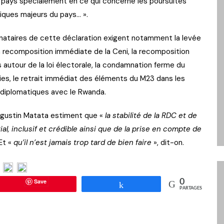
du pays spécialement en ce qui concerne les poursuites
tiques majeurs du pays… ».
nataires de cette déclaration exigent notamment la levée
 la recomposition immédiate de la Ceni, la recomposition
 autour de la loi électorale, la condamnation ferme du
ies, le retrait immédiat des éléments du M23 dans les
s diplomatiques avec le Rwanda.
Augustin Matata estiment que «
la stabilité de la RDC et de
al, inclusif et crédible ainsi que de la prise en compte de
Et «
qu’il n’est jamais trop tard de bien faire
», dit-on.
Save
0
Partagez
PARTAGES