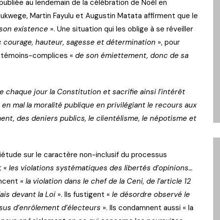
ubliée au lendemain de la célébration de Noël en
kwege, Martin Fayulu et Augustin Matata affirment que le
 son existence
». Une situation qui les oblige à se réveiller
c courage, hauteur, sagesse et détermination
», pour
été témoins-complices «
de son émiettement, donc de sa
le chaque jour la Constitution et sacrifie ainsi l’intérêt
t en mal la moralité publique en privilégiant le recours aux
ent, des deniers publics, le clientélisme, le népotisme et
uiétude sur le caractère non-inclusif du processus
t «
les violations systématiques des libertés d’opinions…
oncent «
la violation dans le chef de la Ceni, de l’article 12
ais devant la Loi
». Ils fustigent «
le désordre observé le
us d’enrôlement d’électeurs
». Ils condamnent aussi « la