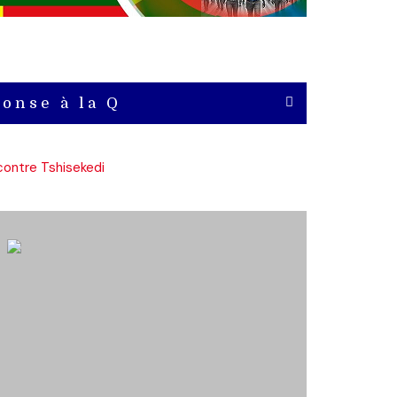
onse à la Q
contre Tshisekedi