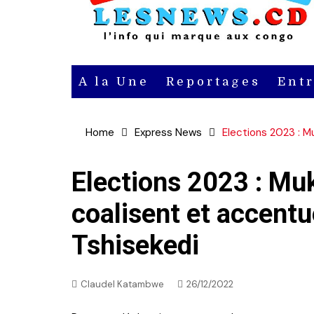
A la Une
Reportages
Ent
Actu
Home
Express News
Elections 2023 : M
Actu en
vidéo
Elections 2023 : Mu
coalisent et accentu
Actu en
audio
Tshisekedi
Claudel Katambwe
26/12/2022