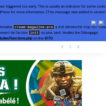
s triggered too early. This is usually an indicator for some code
dPress
for more information. (This message was added in version
 domaine
a été déclenché trop tôt. Cela
cream-magazine-pro
oment de l’action
ou plus tard. Veuillez lire
Débogage
init
ludes/functions.php
on line
6170