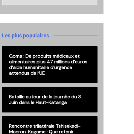
ici
nos
anciennes
publications
Les plus populaires
Goma : De produits médicaux et
alimentaires plus 47 millions d’euros
d’aide humanitaire d’urgence
attendus de l’UE
Bataille autour de la journée du 3
Juin dans le Haut-Katanga
Rencontre trilatérale Tshisekedi-
Macron-Kagame : Que retenir