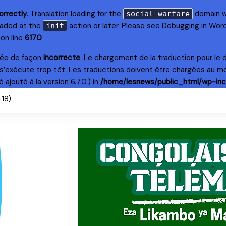
orrectly
. Translation loading for the
domain wa
social-warfare
loaded at the
action or later. Please see
Debugging in Wor
init
on line
6170
lée de façon
incorrecte
. Le chargement de la traduction pour le
s’exécute trop tôt. Les traductions doivent être chargées au m
ajouté à la version 6.7.0.) in
/home/lesnews/public_html/wp-inc
+18)