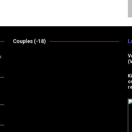
Couples (-18)
L
V
u
(
K
c
r