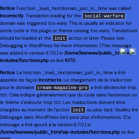
Notice
: Function _load_textdomain_just_in_time was called
incorrectly
. Translation loading for the
social-warfare
domain was triggered too early. This is usually an indicator for
some code in the plugin or theme running too early. Translations
should be loaded at the
action or later. Please see
init
Debugging in WordPress
for more information. (This message
was added in version 6.7.0.) in
/home/lesnews/public_html/wp-
includes/functions.php
on line
6170
Notice
: La fonction _load_textdomain_just_in_time a été
appelée de façon
incorrecte
. Le chargement de la traduction
pour le domaine
a été déclenché trop
cream-magazine-pro
tôt. Cela indique généralement que du code dans l’extension ou
le thème s’exécute trop tôt. Les traductions doivent être
chargées au moment de l’action
ou plus tard. Veuillez lire
init
Débogage dans WordPress
(en) pour plus d’informations. (Ce
message a été ajouté à la version 6.7.0.) in
/home/lesnews/public_html/wp-includes/functions.php
on line