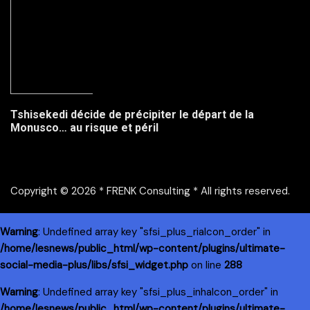
Tshisekedi décide de précipiter le départ de la
Monusco… au risque et péril
Copyright © 2026 * FRENK Consulting * All rights reserved.
Warning
: Undefined array key "sfsi_plus_riaIcon_order" in
/home/lesnews/public_html/wp-content/plugins/ultimate-
social-media-plus/libs/sfsi_widget.php
on line
288
Warning
: Undefined array key "sfsi_plus_inhaIcon_order" in
/home/lesnews/public_html/wp-content/plugins/ultimate-