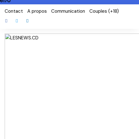
6170
Skip
Contact
A propos
Communication
Couples (+18)
to
content