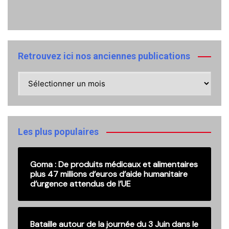
Retrouvez ici nos anciennes publications
Retrouvez
ici
nos
anciennes
publications
Les plus populaires
Goma : De produits médicaux et alimentaires
plus 47 millions d’euros d’aide humanitaire
d’urgence attendus de l’UE
Bataille autour de la journée du 3 Juin dans le