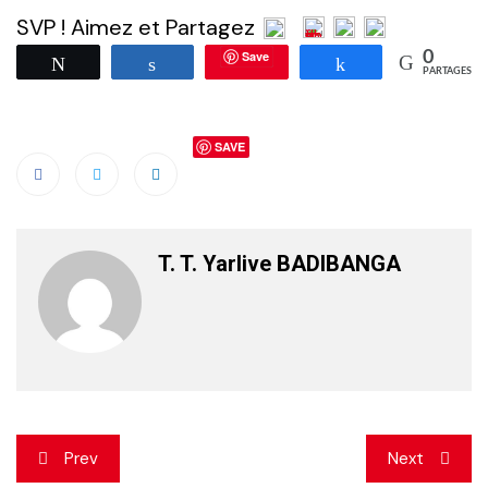
SVP ! Aimez et Partagez
Save
0
Tweetez
Partagez
Partagez
PARTAGES
SAVE
T. T. Yarlive BADIBANGA
Navigation
Prev
Next