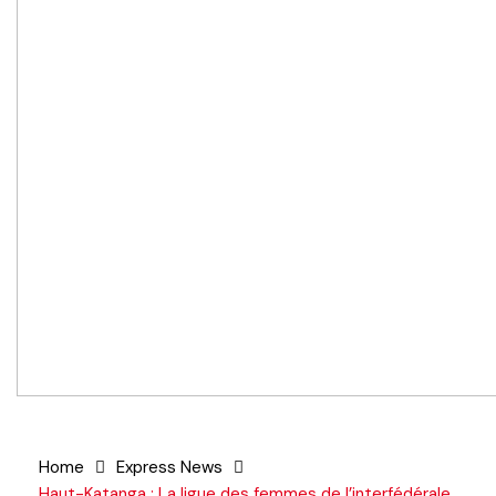
Home
Express News
Haut-Katanga : La ligue des femmes de l’interfédérale