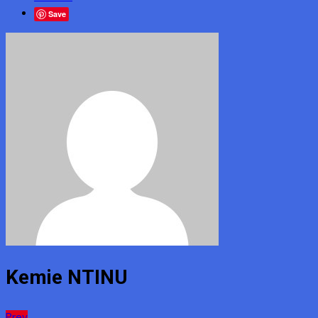
Save
Kemie NTINU
Prev