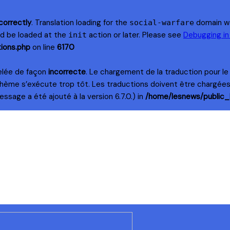
correctly
. Translation loading for the
domain was
social-warfare
uld be loaded at the
action or later. Please see
Debugging i
init
ions.php
on line
6170
elée de façon
incorrecte
. Le chargement de la traduction pour l
thème s’exécute trop tôt. Les traductions doivent être chargée
ssage a été ajouté à la version 6.7.0.) in
/home/lesnews/public_