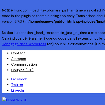
Notice
: Function _load_textdomain_just_in_time was called
in
code in the plugin or theme running too early. Translations sho
version 6.7.0.) in
/home/lesnews/public_html/wp-includes/funct
Notice
: La fonction _load_textdomain_just_in_time a été app
Cela indique généralement que du code dans l’extension ou le 
Débogage dans WordPress
(en) pour plus d’informations. (Ce me
Skip
Contact
to
A propos
content
Communication
Couples (+18)
Facebook
Twitter
LinkedIn