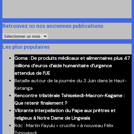
Retrouvez ici nos anciennes publications
Retrouvez
ici
Les plus populaires
nos
Goma : De produits médicaux et alimentaires plus 47
anciennes
millions d’euros d’aide humanitaire d’urgence
publications
attendus de l’UE
Bataille autour de la journée du 3 Juin dans le Haut-
Katanga
Rencontre trilatérale Tshisekedi-Macron-Kagame :
Que retenir finalement ?
Vibrante interpellation du Pape aux prêtres et
religieux à Notre Dame de Lingwala
Rdc : Martin Fayulu « crucifie » à nouveau Félix
Tshisekedi