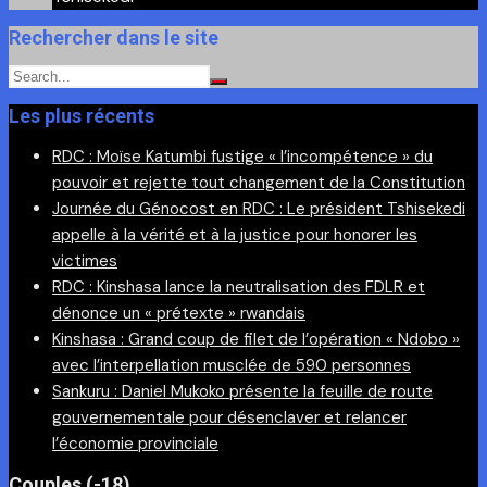
Rechercher dans le site
Les plus récents
RDC : Moïse Katumbi fustige « l’incompétence » du
pouvoir et rejette tout changement de la Constitution
Journée du Génocost en RDC : Le président Tshisekedi
appelle à la vérité et à la justice pour honorer les
victimes
RDC : Kinshasa lance la neutralisation des FDLR et
dénonce un « prétexte » rwandais
Kinshasa : Grand coup de filet de l’opération « Ndobo »
avec l’interpellation musclée de 590 personnes
Sankuru : Daniel Mukoko présente la feuille de route
gouvernementale pour désenclaver et relancer
l’économie provinciale
Couples (-18)