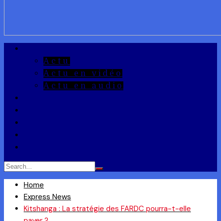
A la Une
Actu
Actu en vidéo
Actu en audio
Reportages
Entrepreneuriat
Ils ont dit
Zoom
Réponse à la Q
Home
Express News
Kitshanga : La stratégie des FARDC pourra-t-elle
payer ?