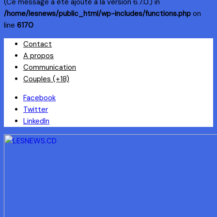
(Ce message a été ajouté à la version 6.7.0.) in
/home/lesnews/public_html/wp-includes/functions.php
on
line
6170
Skip
Contact
to
A propos
content
Communication
Couples (+18)
Facebook
Twitter
LinkedIn