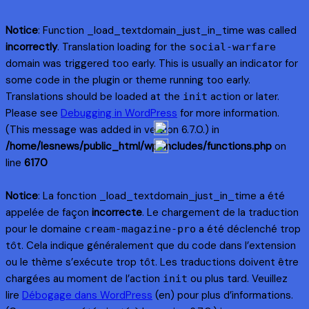
Notice
: Function _load_textdomain_just_in_time was called
incorrectly
. Translation loading for the
social-warfare
domain was triggered too early. This is usually an indicator for
some code in the plugin or theme running too early.
Translations should be loaded at the
action or later.
init
Please see
Debugging in WordPress
for more information.
(This message was added in version 6.7.0.) in
/home/lesnews/public_html/wp-includes/functions.php
on
line
6170
Notice
: La fonction _load_textdomain_just_in_time a été
appelée de façon
incorrecte
. Le chargement de la traduction
pour le domaine
a été déclenché trop
cream-magazine-pro
tôt. Cela indique généralement que du code dans l’extension
ou le thème s’exécute trop tôt. Les traductions doivent être
chargées au moment de l’action
ou plus tard. Veuillez
init
lire
Débogage dans WordPress
(en) pour plus d’informations.