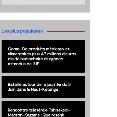
ici
nos
anciennes
publications
Les plus populaires
Goma : De produits médicaux et
alimentaires plus 47 millions d’euros
d’aide humanitaire d’urgence
attendus de l’UE
Bataille autour de la journée du 3
Juin dans le Haut-Katanga
Rencontre trilatérale Tshisekedi-
Macron-Kagame : Que retenir