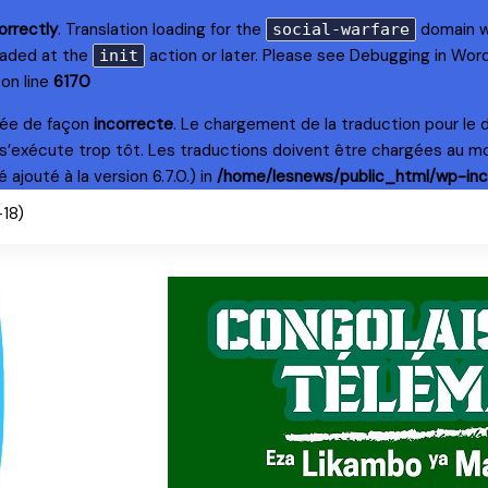
orrectly
. Translation loading for the
domain wa
social-warfare
loaded at the
action or later. Please see
Debugging in Wor
init
on line
6170
lée de façon
incorrecte
. Le chargement de la traduction pour le
s’exécute trop tôt. Les traductions doivent être chargées au m
ajouté à la version 6.7.0.) in
/home/lesnews/public_html/wp-inc
+18)