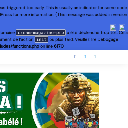
s triggered too early. This is usually an indicator for some code
dPress
for more information. (This message was added in version
 domaine
a été déclenché trop tôt. Cela
cream-magazine-pro
oment de l’action
ou plus tard. Veuillez lire
Débogage
init
ludes/functions.php
on line
6170