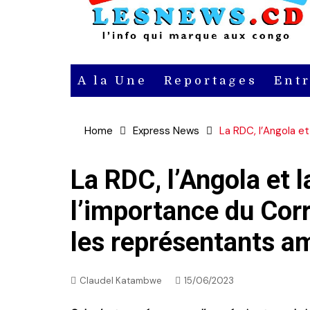
A la Une
Reportages
Ent
Actu
Home
Express News
La RDC, l’Angola e
Actu en
vidéo
La RDC, l’Angola et
l’importance du Corr
Actu en
audio
les représentants a
Claudel Katambwe
15/06/2023