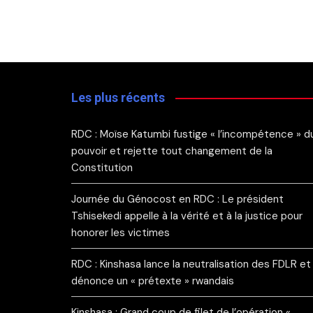
Les plus récents
RDC : Moïse Katumbi fustige « l’incompétence » d
pouvoir et rejette tout changement de la
Constitution
Journée du Génocost en RDC : Le président
Tshisekedi appelle à la vérité et à la justice pour
honorer les victimes
RDC : Kinshasa lance la neutralisation des FDLR et
dénonce un « prétexte » rwandais
Kinshasa : Grand coup de filet de l’opération «