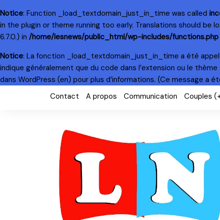
Notice
: Function _load_textdomain_just_in_time was called
inc
in the plugin or theme running too early. Translations should be 
6.7.0.) in
/home/lesnews/public_html/wp-includes/functions.php
Notice
: La fonction _load_textdomain_just_in_time a été appe
indique généralement que du code dans l’extension ou le thème 
dans WordPress
(en) pour plus d’informations. (Ce message a été 
Skip
Contact
A propos
Communication
Couples (
to
content