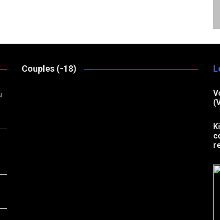
Couples (-18)
L
V
u
(
K
c
r