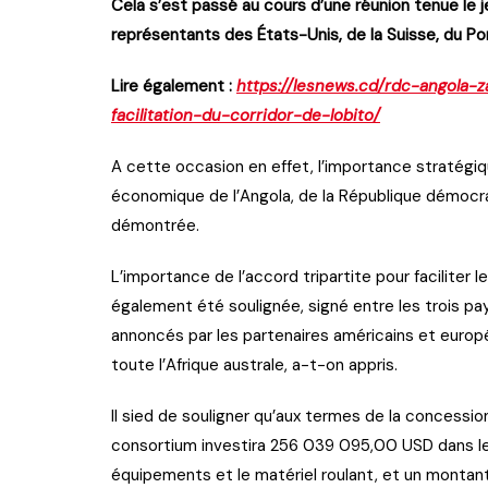
Cela s’est passé au cours d’une réunion tenue le 
représentants des États-Unis, de la Suisse, du Por
Lire également :
https://lesnews.cd/rdc-angola-z
facilitation-du-corridor-de-lobito/
A cette occasion en effet, l’importance stratégi
économique de l’Angola, de la République démocr
démontrée.
L’importance de l’accord tripartite pour faciliter 
également été soulignée, signé entre les trois pa
annoncés par les partenaires américains et europ
toute l’Afrique australe, a-t-on appris.
Il sied de souligner qu’aux termes de la concessi
consortium investira 256 039 095,00 USD dans le
équipements et le matériel roulant, et un monta