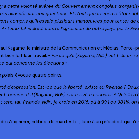
s, il y a cette volonté avérée du Gouvernement congolais d’organi
s avancés sur ces questions. Et c’est quand-même étonnant d
ons compris qu’il essaie plusieurs manœuvres pour tenter de div
élix Antoine Tshisekedi contre l’agression de notre pays par le 
Paul Kagame, le ministre de la Communication et Médias, Porte-
bien fait leur travail. «
Parce qu’il (Kagame, Ndlr) est très en
re
ce qui concerne les élections
».
ngolais évoque quatre points.
erté d’expression. Est-ce que la liberté existe au Rwanda ? Deu
nt, comment il (Kagame, Ndlr) est arrivé au pouvoir ? Qu’elle a 
tenu (au Rwanda, Ndlr) je crois en 2015, où à 99,1 ou 98,1%, on 
res de s’exprimer, ni libres de manifester, face à un président qui