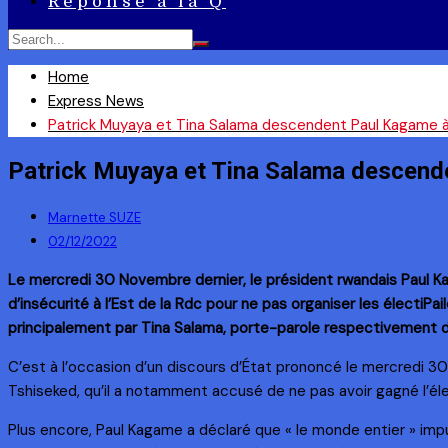
Réponse à la Q
Home
Express News
Patrick Muyaya et Tina Salama descendent Paul Kagame à 
Patrick Muyaya et Tina Salama descende
Marnette SUZE
02/12/2022
Le mercredi 30 Novembre dernier, le président rwandais Paul Kag
d’insécurité à l’Est de la Rdc pour ne pas organiser les électi
principalement par Tina Salama, porte-parole respectivement d
C’est à l’occasion d’un discours d’État prononcé le mercredi 3
Tshiseked, qu’il a notamment accusé de ne pas avoir gagné l’él
Plus encore, Paul Kagame a déclaré que « le monde entier » imputa