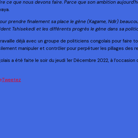
s dire ce que nous devons faire. Parce que son ambition aujourd’h
yaya.
 pour prendre finalement sa place le gène (Kagame, Ndlr) beauc
ésident Tshisekedi et les différents progrès le gène dans sa politiq
ravaille déjà avec un groupe de politiciens congolais pour faire 
 facilement manipuler et contrôler pour perpétuer les pillages de
s a été faite le soir du jeudi 1er Décembre 2022, à l’occasion du
Tweetez