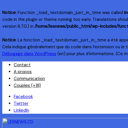
Notice
: Function _load_textdomain_just_in_time was called
in
code in the plugin or theme running too early. Translations sho
version 6.7.0.) in
/home/lesnews/public_html/wp-includes/funct
Notice
: La fonction _load_textdomain_just_in_time a été app
Cela indique généralement que du code dans l’extension ou le 
Débogage dans WordPress
(en) pour plus d’informations. (Ce me
Skip
Contact
to
A propos
content
Communication
Couples (+18)
Facebook
Twitter
LinkedIn