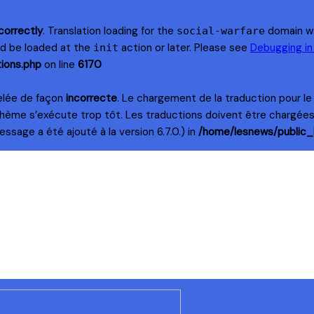
correctly
. Translation loading for the
domain was
social-warfare
uld be loaded at the
action or later. Please see
Debugging i
init
ions.php
on line
6170
elée de façon
incorrecte
. Le chargement de la traduction pour l
thème s’exécute trop tôt. Les traductions doivent être chargée
ssage a été ajouté à la version 6.7.0.) in
/home/lesnews/public_