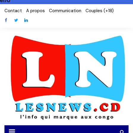
6170
Skip
Contact
A propos
Communication
Couples (+18)
to
content