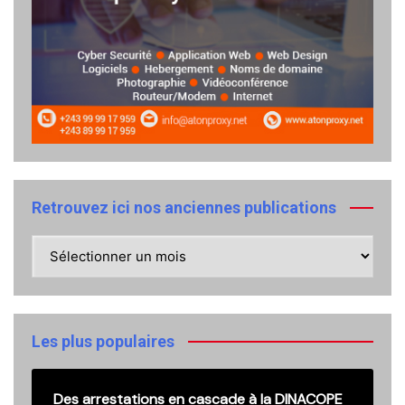
Retrouvez ici nos anciennes publications
Retrouvez
ici
nos
anciennes
publications
Les plus populaires
Des arrestations en cascade à la DINACOPE