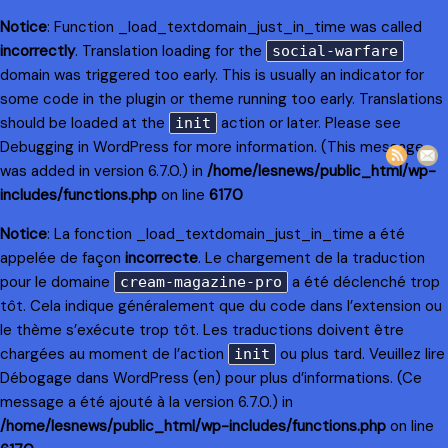
Notice
: Function _load_textdomain_just_in_time was called
incorrectly
. Translation loading for the
social-warfare
domain was triggered too early. This is usually an indicator for
some code in the plugin or theme running too early. Translations
should be loaded at the
action or later. Please see
init
Debugging in WordPress
for more information. (This message
was added in version 6.7.0.) in
/home/lesnews/public_html/wp-
includes/functions.php
on line
6170
Notice
: La fonction _load_textdomain_just_in_time a été
appelée de façon
incorrecte
. Le chargement de la traduction
pour le domaine
a été déclenché trop
cream-magazine-pro
tôt. Cela indique généralement que du code dans l’extension ou
le thème s’exécute trop tôt. Les traductions doivent être
chargées au moment de l’action
ou plus tard. Veuillez lire
init
Débogage dans WordPress
(en) pour plus d’informations. (Ce
message a été ajouté à la version 6.7.0.) in
/home/lesnews/public_html/wp-includes/functions.php
on line