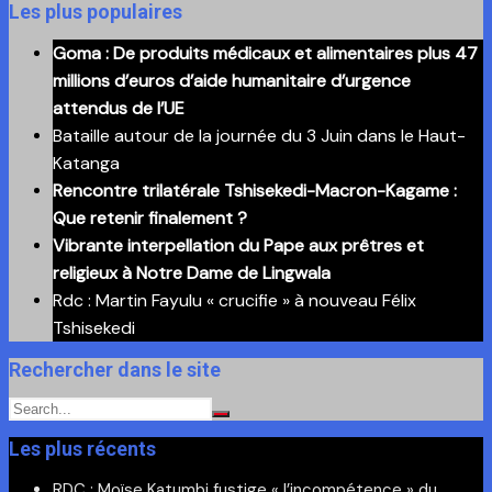
ici
Les plus populaires
nos
Goma : De produits médicaux et alimentaires plus 47
anciennes
millions d’euros d’aide humanitaire d’urgence
publications
attendus de l’UE
Bataille autour de la journée du 3 Juin dans le Haut-
Katanga
Rencontre trilatérale Tshisekedi-Macron-Kagame :
Que retenir finalement ?
Vibrante interpellation du Pape aux prêtres et
religieux à Notre Dame de Lingwala
Rdc : Martin Fayulu « crucifie » à nouveau Félix
Tshisekedi
Rechercher dans le site
Les plus récents
RDC : Moïse Katumbi fustige « l’incompétence » du