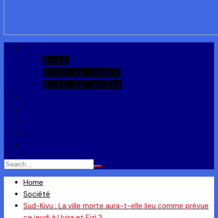
A la Une
Actu
Actu en vidéo
Actu en audio
Reportages
Entrepreneuriat
Ils ont dit
Zoom
Réponse à la Q
Home
Société
Sud-Kivu : La ville morte aura-t-elle lieu comme prévue
ce jeudi à Uvira et Fizi ?