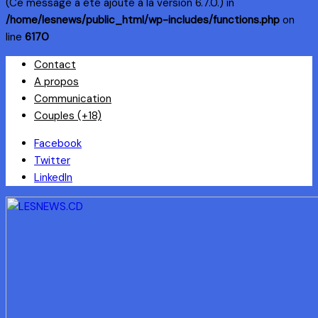
(Ce message a été ajouté à la version 6.7.0.) in
/home/lesnews/public_html/wp-includes/functions.php
on
line
6170
Skip
Contact
to
A propos
content
Communication
Couples (+18)
Facebook
Twitter
LinkedIn