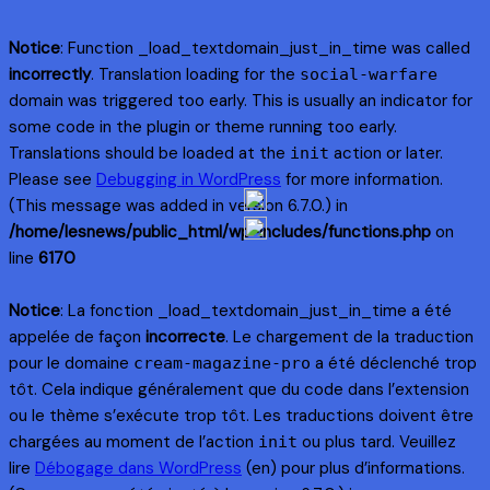
Notice
: Function _load_textdomain_just_in_time was called
incorrectly
. Translation loading for the
social-warfare
domain was triggered too early. This is usually an indicator for
some code in the plugin or theme running too early.
Translations should be loaded at the
action or later.
init
Please see
Debugging in WordPress
for more information.
(This message was added in version 6.7.0.) in
/home/lesnews/public_html/wp-includes/functions.php
on
line
6170
Notice
: La fonction _load_textdomain_just_in_time a été
appelée de façon
incorrecte
. Le chargement de la traduction
pour le domaine
a été déclenché trop
cream-magazine-pro
tôt. Cela indique généralement que du code dans l’extension
ou le thème s’exécute trop tôt. Les traductions doivent être
chargées au moment de l’action
ou plus tard. Veuillez
init
lire
Débogage dans WordPress
(en) pour plus d’informations.