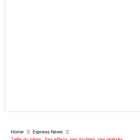
Home
Express News
Taille du pénis : Ses effets, ses mythes, ses réalités…