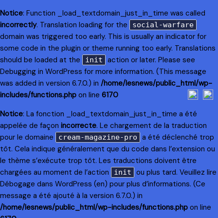
Notice
: Function _load_textdomain_just_in_time was called
incorrectly
. Translation loading for the
social-warfare
domain was triggered too early. This is usually an indicator for
some code in the plugin or theme running too early. Translations
should be loaded at the
action or later. Please see
init
Debugging in WordPress
for more information. (This message
was added in version 6.7.0.) in
/home/lesnews/public_html/wp-
includes/functions.php
on line
6170
Notice
: La fonction _load_textdomain_just_in_time a été
appelée de façon
incorrecte
. Le chargement de la traduction
pour le domaine
a été déclenché trop
cream-magazine-pro
tôt. Cela indique généralement que du code dans l’extension ou
le thème s’exécute trop tôt. Les traductions doivent être
chargées au moment de l’action
ou plus tard. Veuillez lire
init
Débogage dans WordPress
(en) pour plus d’informations. (Ce
message a été ajouté à la version 6.7.0.) in
/home/lesnews/public_html/wp-includes/functions.php
on line