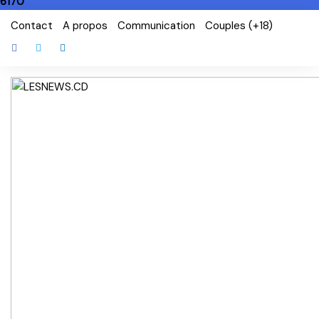
6170
Skip
Contact
A propos
Communication
Couples (+18)
to
content