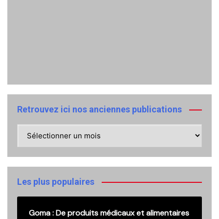
Retrouvez ici nos anciennes publications
Retrouvez
ici
nos
anciennes
publications
Les plus populaires
Goma : De produits médicaux et alimentaires