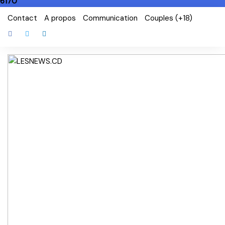
6170
Skip
Contact
A propos
Communication
Couples (+18)
to
content