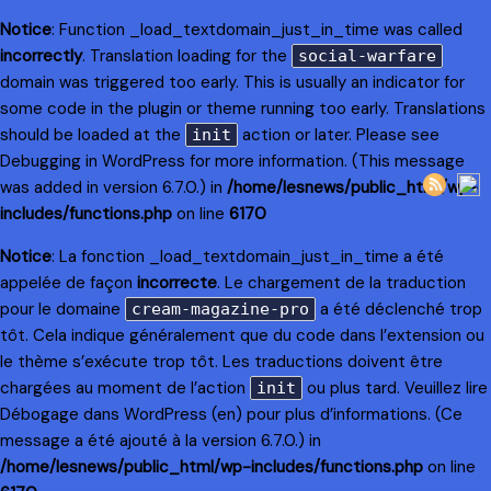
Notice
: Function _load_textdomain_just_in_time was called
incorrectly
. Translation loading for the
social-warfare
domain was triggered too early. This is usually an indicator for
some code in the plugin or theme running too early. Translations
should be loaded at the
action or later. Please see
init
Debugging in WordPress
for more information. (This message
was added in version 6.7.0.) in
/home/lesnews/public_html/wp-
includes/functions.php
on line
6170
Notice
: La fonction _load_textdomain_just_in_time a été
appelée de façon
incorrecte
. Le chargement de la traduction
pour le domaine
a été déclenché trop
cream-magazine-pro
tôt. Cela indique généralement que du code dans l’extension ou
le thème s’exécute trop tôt. Les traductions doivent être
chargées au moment de l’action
ou plus tard. Veuillez lire
init
Débogage dans WordPress
(en) pour plus d’informations. (Ce
message a été ajouté à la version 6.7.0.) in
/home/lesnews/public_html/wp-includes/functions.php
on line