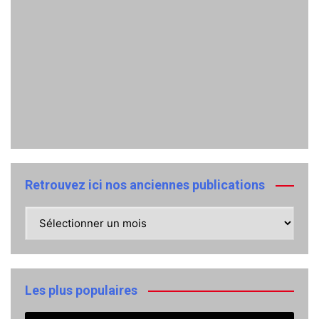
Retrouvez ici nos anciennes publications
Retrouvez
ici
nos
anciennes
publications
Les plus populaires