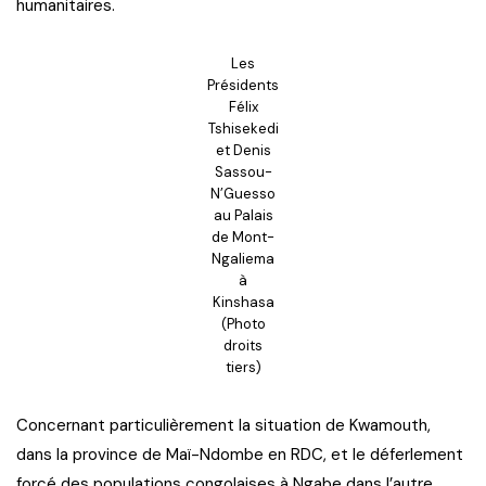
humanitaires.
Les
Présidents
Félix
Tshisekedi
et Denis
Sassou-
N’Guesso
au Palais
de Mont-
Ngaliema
à
Kinshasa
(Photo
droits
tiers)
Concernant particulièrement la situation de Kwamouth,
dans la province de Maï-Ndombe en RDC, et le déferlement
forcé des populations congolaises à Ngabe dans l’autre