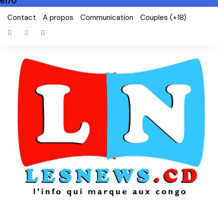
6170
Skip
Contact
A propos
Communication
Couples (+18)
to
content