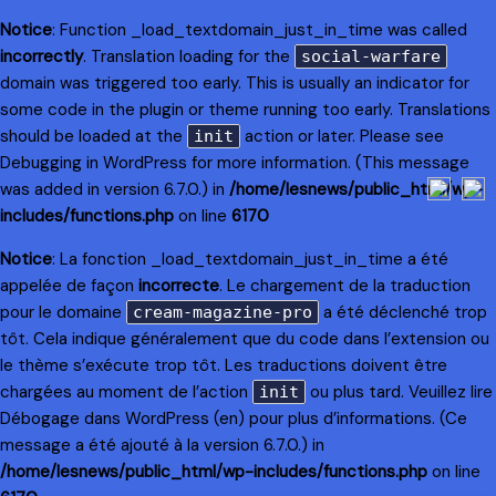
Notice
: Function _load_textdomain_just_in_time was called
incorrectly
. Translation loading for the
social-warfare
domain was triggered too early. This is usually an indicator for
some code in the plugin or theme running too early. Translations
should be loaded at the
action or later. Please see
init
Debugging in WordPress
for more information. (This message
was added in version 6.7.0.) in
/home/lesnews/public_html/wp-
includes/functions.php
on line
6170
Notice
: La fonction _load_textdomain_just_in_time a été
appelée de façon
incorrecte
. Le chargement de la traduction
pour le domaine
a été déclenché trop
cream-magazine-pro
tôt. Cela indique généralement que du code dans l’extension ou
le thème s’exécute trop tôt. Les traductions doivent être
chargées au moment de l’action
ou plus tard. Veuillez lire
init
Débogage dans WordPress
(en) pour plus d’informations. (Ce
message a été ajouté à la version 6.7.0.) in
/home/lesnews/public_html/wp-includes/functions.php
on line