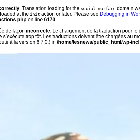
correctly
. Translation loading for the
domain was 
social-warfare
 loaded at the
action or later. Please see
Debugging in Wo
init
nctions.php
on line
6170
lée de façon
incorrecte
. Le chargement de la traduction pour l
s’exécute trop tôt. Les traductions doivent être chargées au m
uté à la version 6.7.0.) in
/home/lesnews/public_html/wp-inc