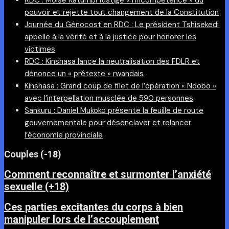
RDC : Moïse Katumbi fustige « l’incompétence » du
pouvoir et rejette tout changement de la Constitution
Journée du Génocost en RDC : Le président Tshisekedi
appelle à la vérité et à la justice pour honorer les
victimes
RDC : Kinshasa lance la neutralisation des FDLR et
dénonce un « prétexte » rwandais
Kinshasa : Grand coup de filet de l’opération « Ndobo »
avec l’interpellation musclée de 590 personnes
Sankuru : Daniel Mukoko présente la feuille de route
gouvernementale pour désenclaver et relancer
l’économie provinciale
Couples (-18)
Comment reconnaître et surmonter l’anxiété
sexuelle (+18)
Ces parties excitantes du corps à bien
manipuler lors de l’accouplement