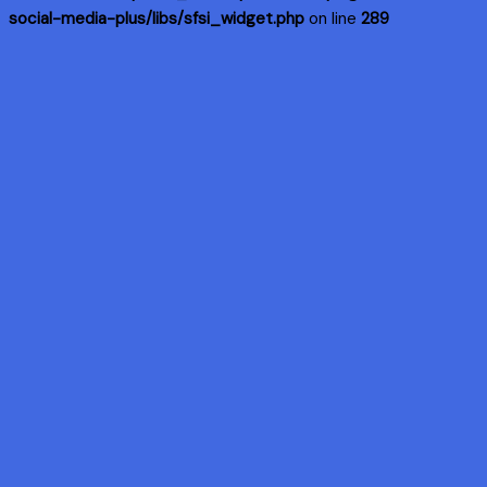
social-media-plus/libs/sfsi_widget.php
on line
289