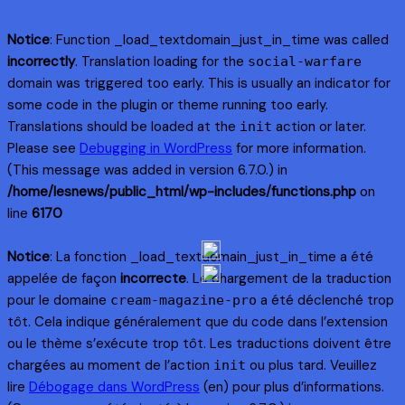
Notice
: Function _load_textdomain_just_in_time was called
incorrectly
. Translation loading for the
social-warfare
domain was triggered too early. This is usually an indicator for
some code in the plugin or theme running too early.
Translations should be loaded at the
action or later.
init
Please see
Debugging in WordPress
for more information.
(This message was added in version 6.7.0.) in
/home/lesnews/public_html/wp-includes/functions.php
on
line
6170
Notice
: La fonction _load_textdomain_just_in_time a été
appelée de façon
incorrecte
. Le chargement de la traduction
pour le domaine
a été déclenché trop
cream-magazine-pro
tôt. Cela indique généralement que du code dans l’extension
ou le thème s’exécute trop tôt. Les traductions doivent être
chargées au moment de l’action
ou plus tard. Veuillez
init
lire
Débogage dans WordPress
(en) pour plus d’informations.