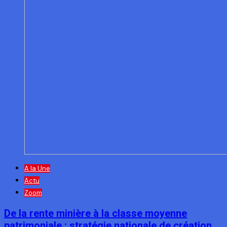
A la Une
Actu
Zoom
De la rente minière à la classe moyenne
patrimoniale : stratégie nationale de création