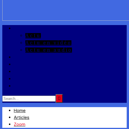
A la Une
Actu
Actu en vidéo
Actu en audio
Reportages
Entrepreneuriat
Ils ont dit
Zoom
Réponse à la Q
Home
Articles
Zoom