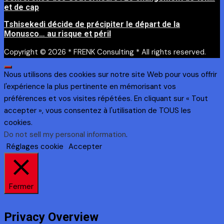
et de cap
Tshisekedi décide de précipiter le départ de la
Monusco… au risque et péril
Copyright © 2026 * FRENK Consulting * All rights reserved.
Nous utilisons des cookies sur notre site Web pour vous offrir
l'expérience la plus pertinente en mémorisant vos
préférences et vos visites répétées. En cliquant sur « Tout
accepter », vous consentez à l'utilisation de TOUS les
cookies.
Do not sell my personal information
.
Réglages cookie
Accepter
Fermer
Privacy Overview