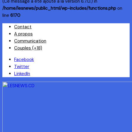
(Ce message a été ajouté à la version 6.7.0.) in
/home/lesnews/public_html/wp-includes/functions.php
on
line
6170
Skip
Contact
to
A propos
content
Communication
Couples (+18)
Facebook
Twitter
LinkedIn