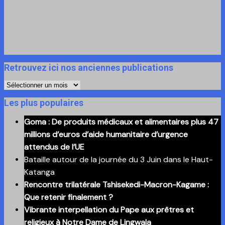
Retrouvez ici nos anciennes publications
Retrouvez
ici
Les plus populaires
nos
Goma : De produits médicaux et alimentaires plus 47
anciennes
millions d’euros d’aide humanitaire d’urgence
publications
attendus de l’UE
Bataille autour de la journée du 3 Juin dans le Haut-
Katanga
Rencontre trilatérale Tshisekedi-Macron-Kagame :
Que retenir finalement ?
Vibrante interpellation du Pape aux prêtres et
religieux à Notre Dame de Lingwala