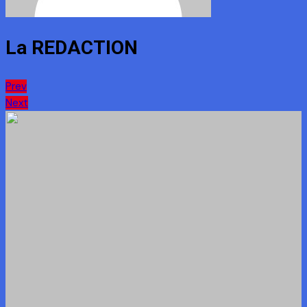
La REDACTION
Navigation
Prev
Next
de
l’article