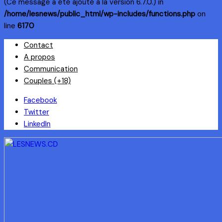
(Ce message a été ajouté à la version 6.7.0.) in
/home/lesnews/public_html/wp-includes/functions.php
on
line
6170
Skip
Contact
to
A propos
content
Communication
Couples (+18)
Facebook
Twitter
LinkedIn