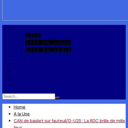
A la Une
Actu
Actu en vidéo
Actu en audio
Reportages
Entrepreneuriat
Ils ont dit
Zoom
Réponse à la Q
Home
A la Une
CAN de basket sur fauteuil/D-U25 : La RDC brille de mille
feux