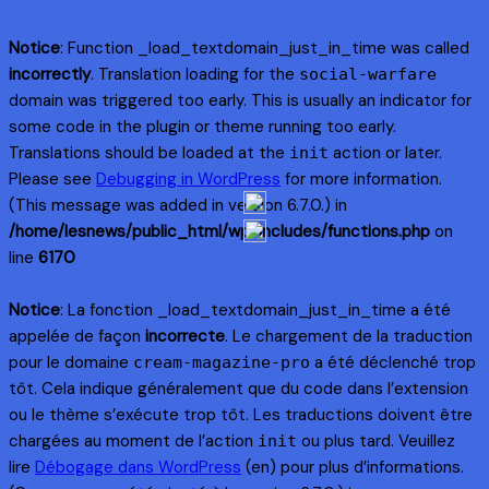
Notice
: Function _load_textdomain_just_in_time was called
incorrectly
. Translation loading for the
social-warfare
domain was triggered too early. This is usually an indicator for
some code in the plugin or theme running too early.
Translations should be loaded at the
action or later.
init
Please see
Debugging in WordPress
for more information.
(This message was added in version 6.7.0.) in
/home/lesnews/public_html/wp-includes/functions.php
on
line
6170
Notice
: La fonction _load_textdomain_just_in_time a été
appelée de façon
incorrecte
. Le chargement de la traduction
pour le domaine
a été déclenché trop
cream-magazine-pro
tôt. Cela indique généralement que du code dans l’extension
ou le thème s’exécute trop tôt. Les traductions doivent être
chargées au moment de l’action
ou plus tard. Veuillez
init
lire
Débogage dans WordPress
(en) pour plus d’informations.