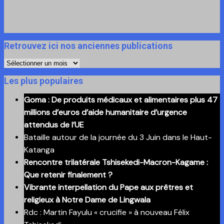
Retrouvez ici nos anciennes publications
Retrouvez
ici
Les plus populaires
nos
Goma : De produits médicaux et alimentaires plus 47
anciennes
millions d’euros d’aide humanitaire d’urgence
publications
attendus de l’UE
Bataille autour de la journée du 3 Juin dans le Haut-
Katanga
Rencontre trilatérale Tshisekedi-Macron-Kagame :
Que retenir finalement ?
Vibrante interpellation du Pape aux prêtres et
religieux à Notre Dame de Lingwala
Rdc : Martin Fayulu « crucifie » à nouveau Félix