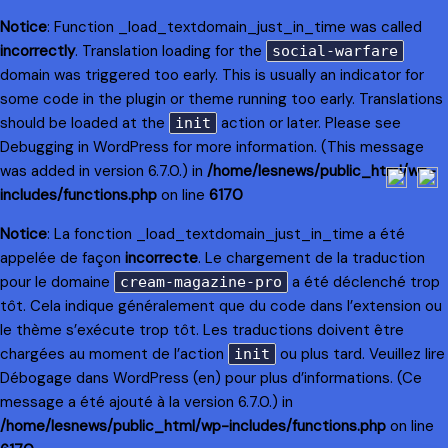
Notice
: Function _load_textdomain_just_in_time was called
incorrectly
. Translation loading for the
social-warfare
domain was triggered too early. This is usually an indicator for
some code in the plugin or theme running too early. Translations
should be loaded at the
action or later. Please see
init
Debugging in WordPress
for more information. (This message
was added in version 6.7.0.) in
/home/lesnews/public_html/wp-
includes/functions.php
on line
6170
Notice
: La fonction _load_textdomain_just_in_time a été
appelée de façon
incorrecte
. Le chargement de la traduction
pour le domaine
a été déclenché trop
cream-magazine-pro
tôt. Cela indique généralement que du code dans l’extension ou
le thème s’exécute trop tôt. Les traductions doivent être
chargées au moment de l’action
ou plus tard. Veuillez lire
init
Débogage dans WordPress
(en) pour plus d’informations. (Ce
message a été ajouté à la version 6.7.0.) in
/home/lesnews/public_html/wp-includes/functions.php
on line