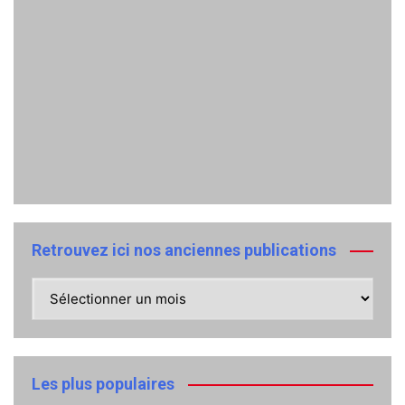
Retrouvez ici nos anciennes publications
Retrouvez
ici
nos
anciennes
publications
Les plus populaires