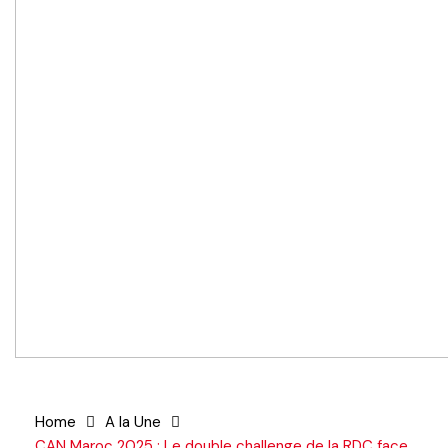
Home
A la Une
CAN Maroc 2025 : Le double challenge de la RDC face