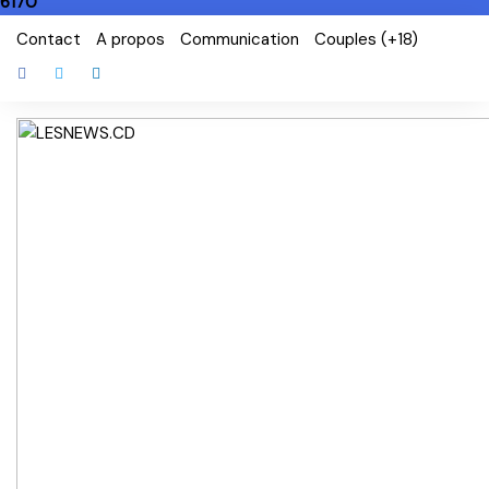
6170
Skip
Contact
A propos
Communication
Couples (+18)
to
content