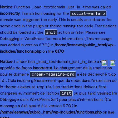
Notice
: Function _load_textdomain_just_in_time was called
incorrectly
. Translation loading for the
social-warfare
domain was triggered too early. This is usually an indicator for
some code in the plugin or theme running too early. Translations
should be loaded at the
action or later. Please see
init
Debugging in WordPress
for more information. (This message
was added in version 6.7.0.) in
/home/lesnews/public_html/wp-
includes/functions.php
on line
6170
Notice
: La fonction _load_textdomain_just_in_time a été
appelée de façon
incorrecte
. Le chargement de la traduction
pour le domaine
a été déclenché trop
cream-magazine-pro
tôt. Cela indique généralement que du code dans l’extension ou
le thème s’exécute trop tôt. Les traductions doivent être
chargées au moment de l’action
ou plus tard. Veuillez lire
init
Débogage dans WordPress
(en) pour plus d’informations. (Ce
message a été ajouté à la version 6.7.0.) in
/home/lesnews/public_html/wp-includes/functions.php
on line