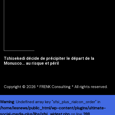
Tshisekedi décide de précipiter le départ de la
Monusco… au risque et péril
Copyright © 2026 * FRENK Consulting * All rights reserved.
Warning
: Undefined array key "sfsi_plus_riaIcon_order" in
/home/lesnews/public_html/wp-content/plugins/ultimate-
social-media-plus/libs/sfsi_widget.php
on line
288