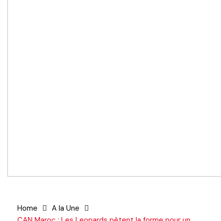
Home
A la Une
CAN Maroc : Les Leopards pètent la forme pour un