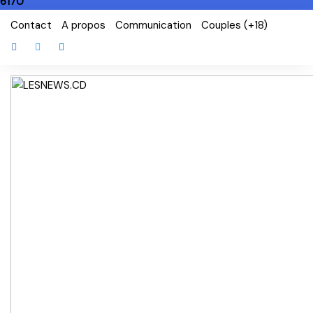
6170
Skip
Contact
A propos
Communication
Couples (+18)
to
content