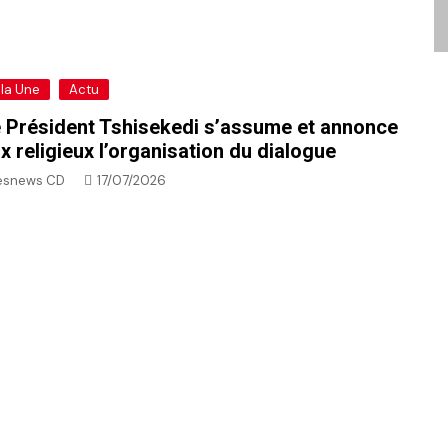
 la Une
Actu
 Président Tshisekedi s’assume et annonce
x religieux l’organisation du dialogue
esnews CD
17/07/2026