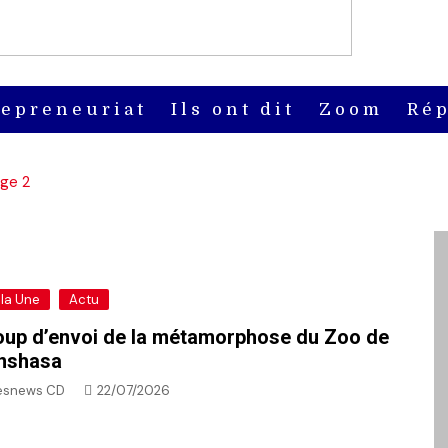
repreneuriat
Ils ont dit
Zoom
Rép
ge 2
 la Une
Actu
up d’envoi de la métamorphose du Zoo de
nshasa
esnews CD
22/07/2026