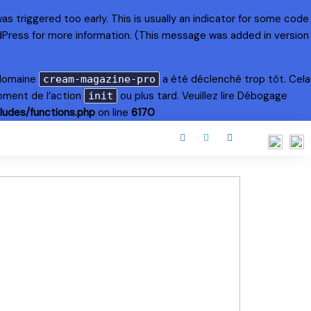
s triggered too early. This is usually an indicator for some code
dPress
for more information. (This message was added in version
 domaine
a été déclenché trop tôt. Cela
cream-magazine-pro
oment de l’action
ou plus tard. Veuillez lire
Débogage
init
ludes/functions.php
on line
6170