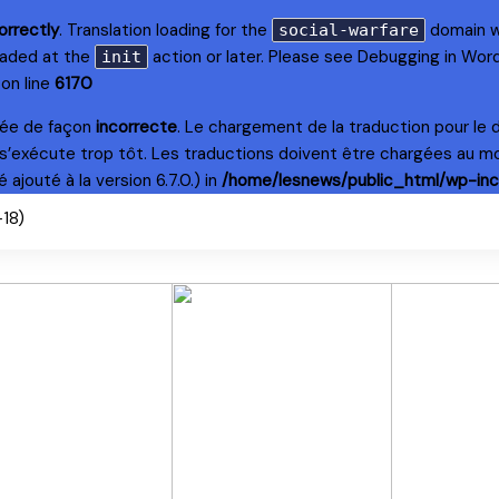
orrectly
. Translation loading for the
domain wa
social-warfare
loaded at the
action or later. Please see
Debugging in Wor
init
on line
6170
lée de façon
incorrecte
. Le chargement de la traduction pour le
s’exécute trop tôt. Les traductions doivent être chargées au m
ajouté à la version 6.7.0.) in
/home/lesnews/public_html/wp-inc
+18)