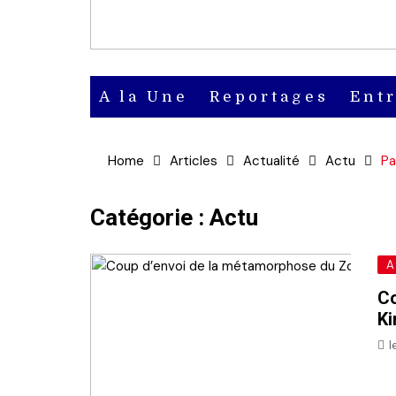
A la Une
Reportages
Ent
Actu
Home
Articles
Actualité
Actu
Pa
Actu en
vidéo
Catégorie :
Actu
Actu en
A
audio
Co
Ki
l