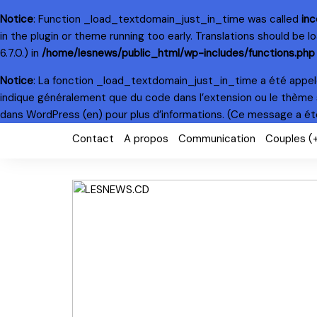
Notice
: Function _load_textdomain_just_in_time was called
inc
in the plugin or theme running too early. Translations should be 
6.7.0.) in
/home/lesnews/public_html/wp-includes/functions.php
Notice
: La fonction _load_textdomain_just_in_time a été appe
indique généralement que du code dans l’extension ou le thème 
dans WordPress
(en) pour plus d’informations. (Ce message a été 
Skip
Contact
A propos
Communication
Couples (
to
content