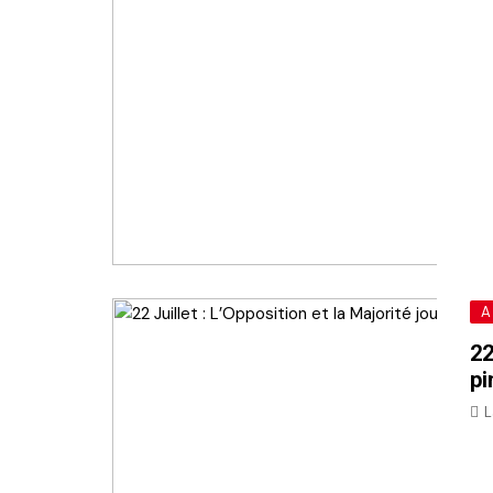
A
22
pi
L