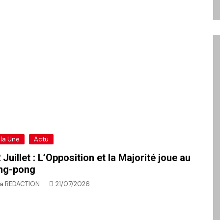
 la Une
Actu
 Juillet : L’Opposition et la Majorité joue au
ng-pong
a REDACTION
21/07/2026