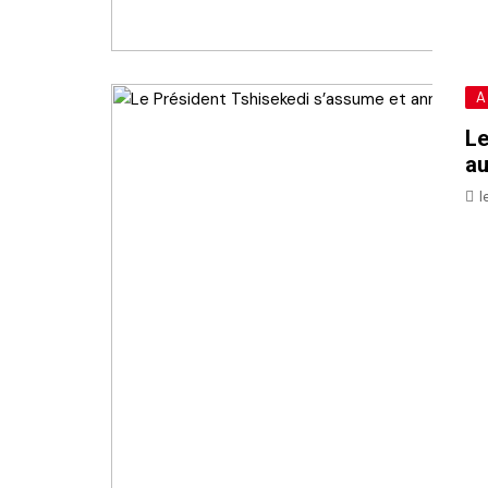
A
Le
au
l