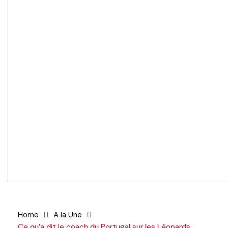
Home
A la Une
Ce qu’a dit le coach du Portugal sur les Léopards