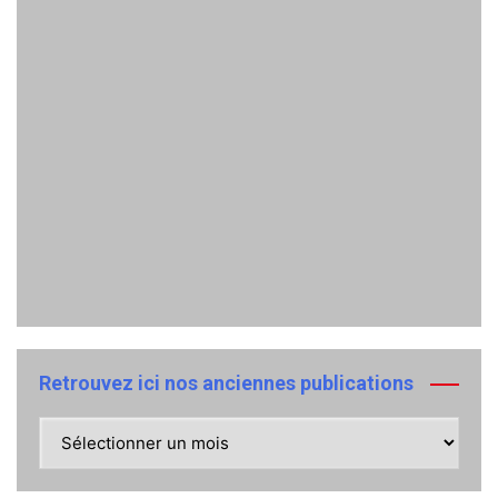
Retrouvez ici nos anciennes publications
Retrouvez
ici
nos