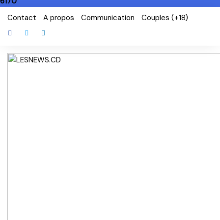
6170
Skip
Contact
A propos
Communication
Couples (+18)
to
content