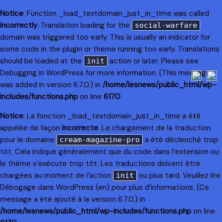
Notice
: Function _load_textdomain_just_in_time was called
incorrectly
. Translation loading for the
social-warfare
domain was triggered too early. This is usually an indicator for
some code in the plugin or theme running too early. Translations
should be loaded at the
action or later. Please see
init
Debugging in WordPress
for more information. (This message
was added in version 6.7.0.) in
/home/lesnews/public_html/wp-
includes/functions.php
on line
6170
Notice
: La fonction _load_textdomain_just_in_time a été
appelée de façon
incorrecte
. Le chargement de la traduction
pour le domaine
a été déclenché trop
cream-magazine-pro
tôt. Cela indique généralement que du code dans l’extension ou
le thème s’exécute trop tôt. Les traductions doivent être
chargées au moment de l’action
ou plus tard. Veuillez lire
init
Débogage dans WordPress
(en) pour plus d’informations. (Ce
message a été ajouté à la version 6.7.0.) in
/home/lesnews/public_html/wp-includes/functions.php
on line