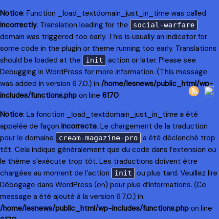
Notice
: Function _load_textdomain_just_in_time was called
incorrectly
. Translation loading for the
social-warfare
domain was triggered too early. This is usually an indicator for
some code in the plugin or theme running too early. Translations
should be loaded at the
action or later. Please see
init
Debugging in WordPress
for more information. (This message
was added in version 6.7.0.) in
/home/lesnews/public_html/wp-
includes/functions.php
on line
6170
Notice
: La fonction _load_textdomain_just_in_time a été
appelée de façon
incorrecte
. Le chargement de la traduction
pour le domaine
a été déclenché trop
cream-magazine-pro
tôt. Cela indique généralement que du code dans l’extension ou
le thème s’exécute trop tôt. Les traductions doivent être
chargées au moment de l’action
ou plus tard. Veuillez lire
init
Débogage dans WordPress
(en) pour plus d’informations. (Ce
message a été ajouté à la version 6.7.0.) in
/home/lesnews/public_html/wp-includes/functions.php
on line