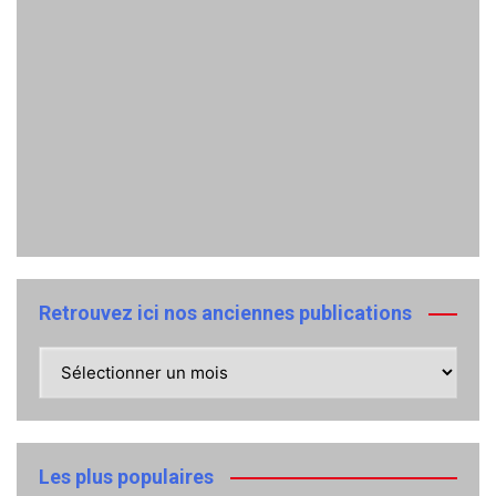
Retrouvez ici nos anciennes publications
Retrouvez
ici
nos
anciennes
publications
Les plus populaires