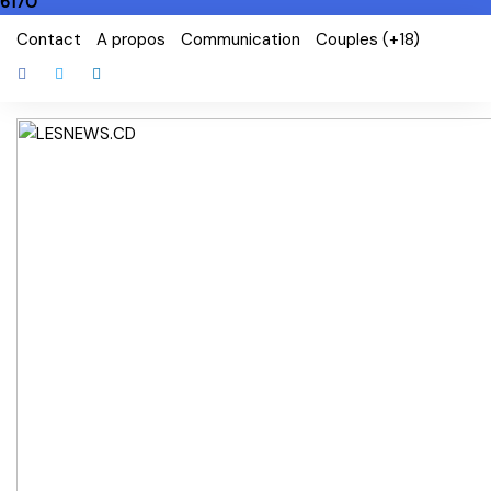
6170
Skip
Contact
A propos
Communication
Couples (+18)
to
content