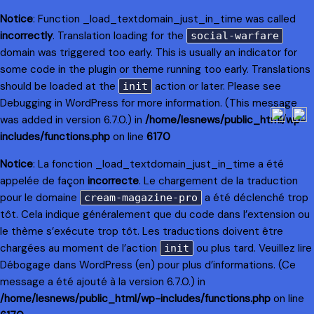
Notice
: Function _load_textdomain_just_in_time was called
incorrectly
. Translation loading for the
social-warfare
domain was triggered too early. This is usually an indicator for
some code in the plugin or theme running too early. Translations
should be loaded at the
action or later. Please see
init
Debugging in WordPress
for more information. (This message
was added in version 6.7.0.) in
/home/lesnews/public_html/wp-
includes/functions.php
on line
6170
Notice
: La fonction _load_textdomain_just_in_time a été
appelée de façon
incorrecte
. Le chargement de la traduction
pour le domaine
a été déclenché trop
cream-magazine-pro
tôt. Cela indique généralement que du code dans l’extension ou
le thème s’exécute trop tôt. Les traductions doivent être
chargées au moment de l’action
ou plus tard. Veuillez lire
init
Débogage dans WordPress
(en) pour plus d’informations. (Ce
message a été ajouté à la version 6.7.0.) in
/home/lesnews/public_html/wp-includes/functions.php
on line