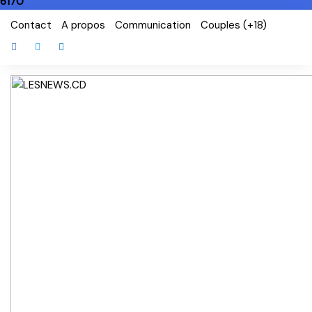
6170
Skip
Contact
A propos
Communication
Couples (+18)
to
content