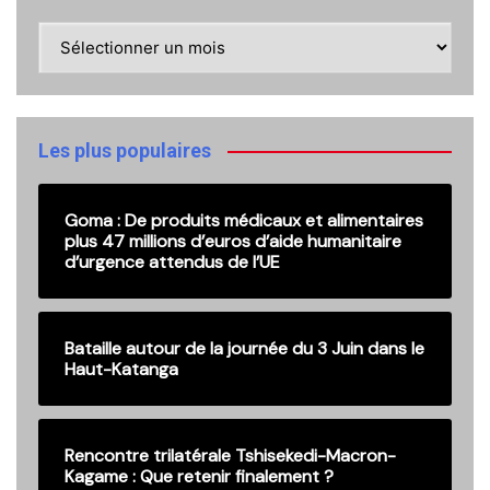
Retrouvez
ici
nos
anciennes
publications
Les plus populaires
Goma : De produits médicaux et alimentaires
plus 47 millions d’euros d’aide humanitaire
d’urgence attendus de l’UE
Bataille autour de la journée du 3 Juin dans le
Haut-Katanga
Rencontre trilatérale Tshisekedi-Macron-
Kagame : Que retenir finalement ?