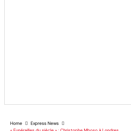
Home
Express News
« Funérailles du siècle » : Christophe Mboso à Londres