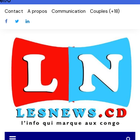
6170
Skip
Contact
A propos
Communication
Couples (+18)
to
content