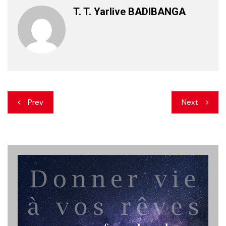
T. T. Yarlive BADIBANGA
Navigation
Prev
Next
de
l’article