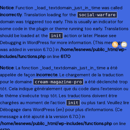
Notice
: Function _load_textdomain_just_in_time was called
incorrectly
. Translation loading for the
social-warfare
domain was triggered too early. This is usually an indicator for
some code in the plugin or theme running too early. Translations
should be loaded at the
action or later. Please see
init
Debugging in WordPress
for more information. (This message
was added in version 6.7.0.) in
/home/lesnews/public_html/wp-
includes/functions.php
on line
6170
Notice
: La fonction _load_textdomain_just_in_time a été
appelée de façon
incorrecte
. Le chargement de la traduction
pour le domaine
a été déclenché trop
cream-magazine-pro
tôt. Cela indique généralement que du code dans l’extension ou
le thème s’exécute trop tôt. Les traductions doivent être
chargées au moment de l’action
ou plus tard. Veuillez lire
init
Débogage dans WordPress
(en) pour plus d’informations. (Ce
message a été ajouté à la version 6.7.0.) in
/home/lesnews/public_html/wp-includes/functions.php
on line