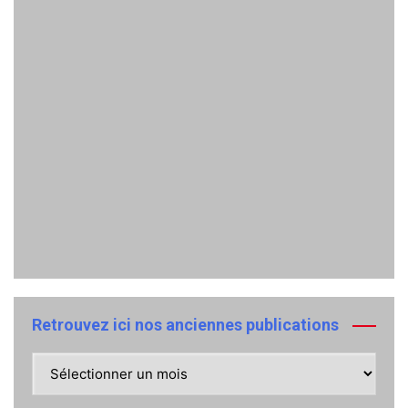
Retrouvez ici nos anciennes publications
Retrouvez
ici
nos