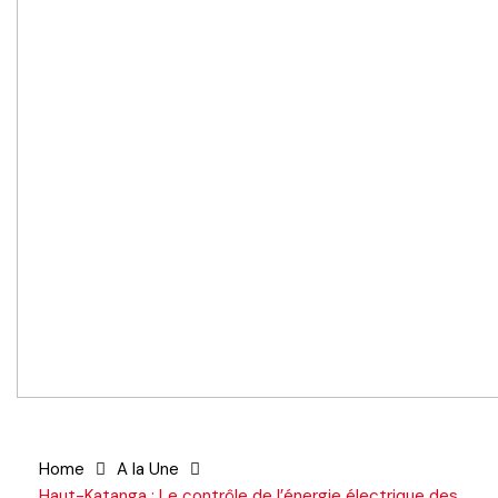
Home
A la Une
Haut-Katanga : Le contrôle de l’énergie électrique des