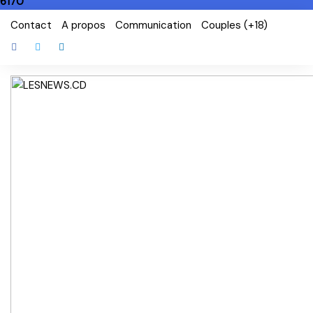
6170
Skip
Contact
A propos
Communication
Couples (+18)
to
content