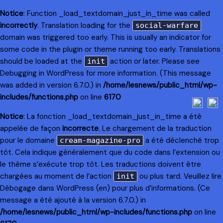
Notice
: Function _load_textdomain_just_in_time was called
incorrectly
. Translation loading for the
social-warfare
domain was triggered too early. This is usually an indicator for
some code in the plugin or theme running too early. Translations
should be loaded at the
action or later. Please see
init
Debugging in WordPress
for more information. (This message
was added in version 6.7.0.) in
/home/lesnews/public_html/wp-
includes/functions.php
on line
6170
Notice
: La fonction _load_textdomain_just_in_time a été
appelée de façon
incorrecte
. Le chargement de la traduction
pour le domaine
a été déclenché trop
cream-magazine-pro
tôt. Cela indique généralement que du code dans l’extension ou
le thème s’exécute trop tôt. Les traductions doivent être
chargées au moment de l’action
ou plus tard. Veuillez lire
init
Débogage dans WordPress
(en) pour plus d’informations. (Ce
message a été ajouté à la version 6.7.0.) in
/home/lesnews/public_html/wp-includes/functions.php
on line