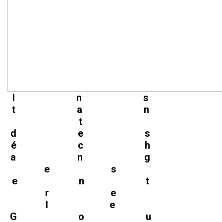
Ins
tan
t
des
éch
ang
es
ent
re
le
Gou