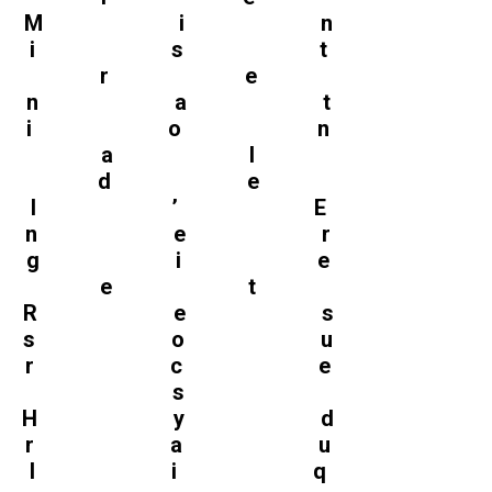
Min
ist
re
nat
ion
al
de
l’E
ner
gie
et
Res
sou
rce
s
Hyd
rau
liq