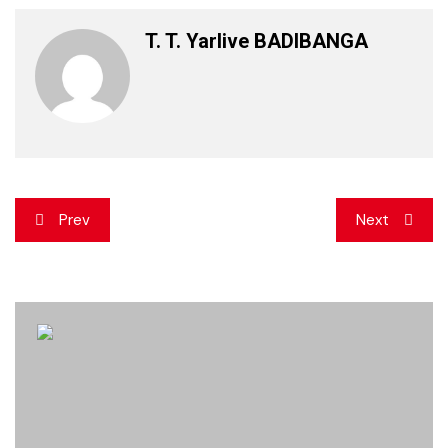
T. T. Yarlive BADIBANGA
Navigation
Prev
Next
de
l’article