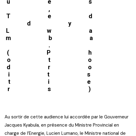
ues
,
Ted
dy
Lwa
mba
.
(Ph
oto
dro
its
tie
rs)
Au sortir de cette audience lui accordée par le Gouverneur
Jacques Kyabula, en présence du Ministre Provincial en
charge de l’Energie, Lucien Lumano, le Ministre national de