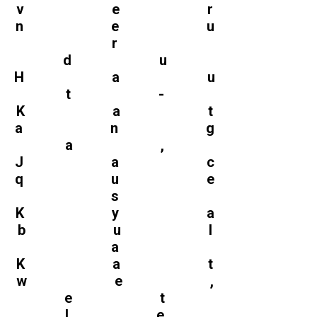
ver
neu
r
du
Hau
t-
Kat
ang
a,
Jac
que
s
Kya
bul
a
Kat
we,
et
le