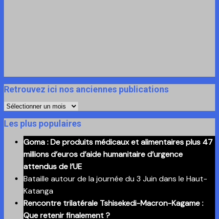
Retrouvez ici nos anciennes publications
Retrouvez
ici
Les plus populaires
nos
Goma : De produits médicaux et alimentaires plus 47
anciennes
millions d’euros d’aide humanitaire d’urgence
publications
attendus de l’UE
Bataille autour de la journée du 3 Juin dans le Haut-
Katanga
Rencontre trilatérale Tshisekedi-Macron-Kagame :
Que retenir finalement ?