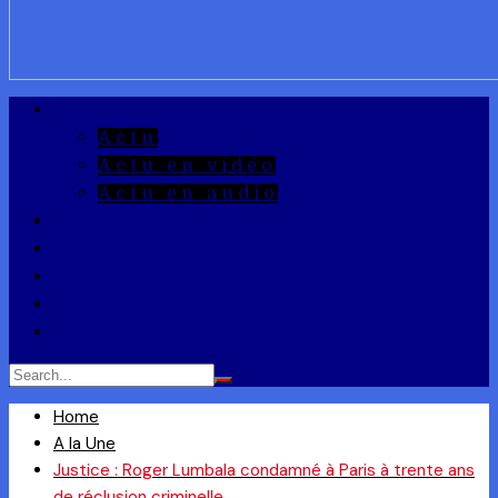
A la Une
Actu
Actu en vidéo
Actu en audio
Reportages
Entrepreneuriat
Ils ont dit
Zoom
Réponse à la Q
Home
A la Une
Justice : Roger Lumbala condamné à Paris à trente ans
de réclusion criminelle