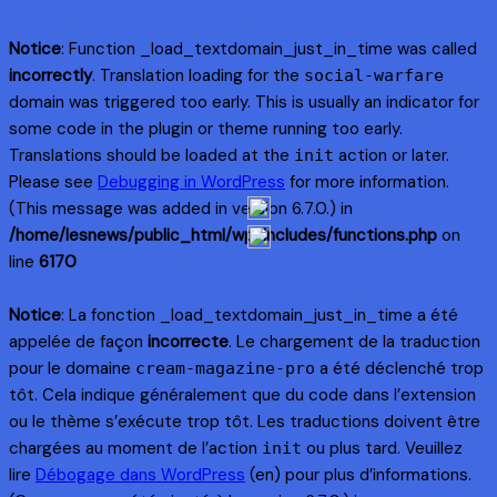
Notice
: Function _load_textdomain_just_in_time was called
incorrectly
. Translation loading for the
social-warfare
domain was triggered too early. This is usually an indicator for
some code in the plugin or theme running too early.
Translations should be loaded at the
action or later.
init
Please see
Debugging in WordPress
for more information.
(This message was added in version 6.7.0.) in
/home/lesnews/public_html/wp-includes/functions.php
on
line
6170
Notice
: La fonction _load_textdomain_just_in_time a été
appelée de façon
incorrecte
. Le chargement de la traduction
pour le domaine
a été déclenché trop
cream-magazine-pro
tôt. Cela indique généralement que du code dans l’extension
ou le thème s’exécute trop tôt. Les traductions doivent être
chargées au moment de l’action
ou plus tard. Veuillez
init
lire
Débogage dans WordPress
(en) pour plus d’informations.