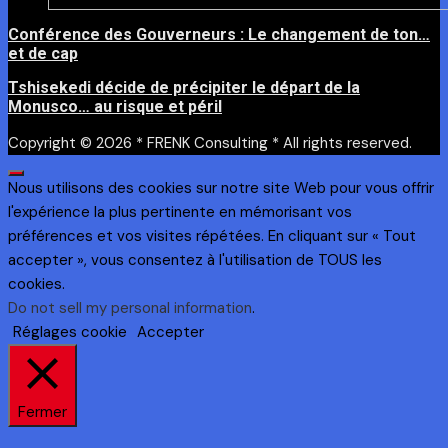
Conférence des Gouverneurs : Le changement de ton…
et de cap
Tshisekedi décide de précipiter le départ de la
Monusco… au risque et péril
Copyright © 2026 * FRENK Consulting * All rights reserved.
Nous utilisons des cookies sur notre site Web pour vous offrir
l'expérience la plus pertinente en mémorisant vos
préférences et vos visites répétées. En cliquant sur « Tout
accepter », vous consentez à l'utilisation de TOUS les
cookies.
Do not sell my personal information
.
Réglages cookie
Accepter
Fermer