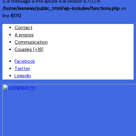
(Ce message a été ajouté à la version 6.7.0.) in
/home/lesnews/public_html/wp-includes/functions.php
on
line
6170
Skip
Contact
to
A propos
content
Communication
Couples (+18)
Facebook
Twitter
LinkedIn