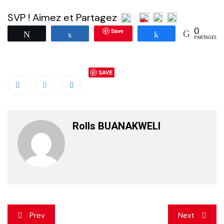
SVP ! Aimez et Partagez
Save
0
Tweetez
Partagez
Partagez
PARTAGES
SAVE
Rolls BUANAKWELI
Navigation
Prev
Next