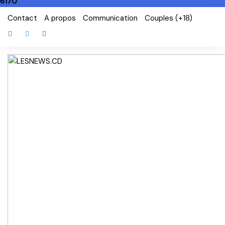
6170
Skip
Contact
A propos
Communication
Couples (+18)
to
content