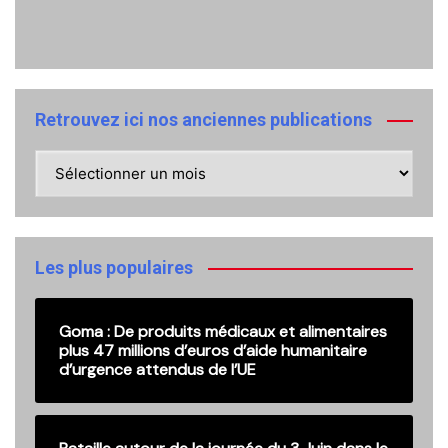
Retrouvez ici nos anciennes publications
Retrouvez
ici
nos
anciennes
publications
Les plus populaires
Goma : De produits médicaux et alimentaires
plus 47 millions d’euros d’aide humanitaire
d’urgence attendus de l’UE