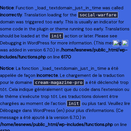
Notice
: Function _load_textdomain_just_in_time was called
incorrectly
. Translation loading for the
social-warfare
domain was triggered too early. This is usually an indicator for
some code in the plugin or theme running too early. Translations
should be loaded at the
action or later. Please see
init
Debugging in WordPress
for more information. (This message
was added in version 6.7.0.) in
/home/lesnews/public_html/wp-
includes/functions.php
on line
6170
Notice
: La fonction _load_textdomain_just_in_time a été
appelée de façon
incorrecte
. Le chargement de la traduction
pour le domaine
a été déclenché trop
cream-magazine-pro
tôt. Cela indique généralement que du code dans l’extension ou
le thème s’exécute trop tôt. Les traductions doivent être
chargées au moment de l’action
ou plus tard. Veuillez lire
init
Débogage dans WordPress
(en) pour plus d’informations. (Ce
message a été ajouté à la version 6.7.0.) in
/home/lesnews/public_html/wp-includes/functions.php
on line