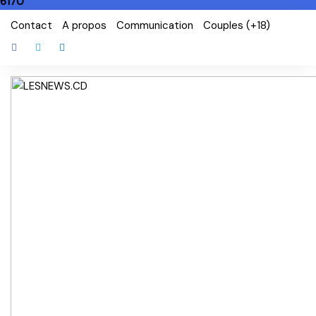
6170
Skip
Contact
A propos
Communication
Couples (+18)
to
content