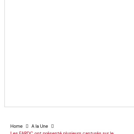
Home
A la Une
Les FARDC ont présenté plusieurs capturés sur le