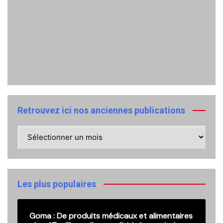
Retrouvez ici nos anciennes publications
Retrouvez
ici
nos
anciennes
publications
Les plus populaires
Goma : De produits médicaux et alimentaires