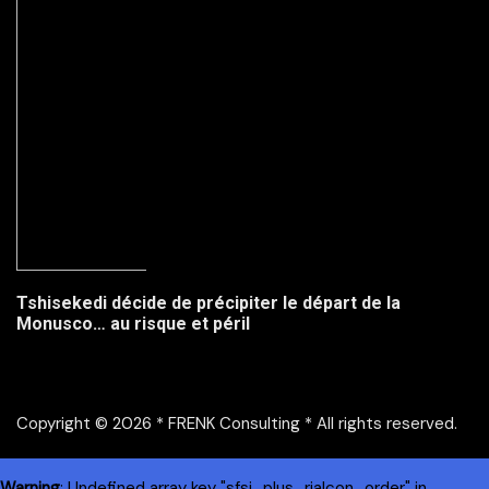
Tshisekedi décide de précipiter le départ de la
Monusco… au risque et péril
Copyright © 2026 * FRENK Consulting * All rights reserved.
Warning
: Undefined array key "sfsi_plus_riaIcon_order" in