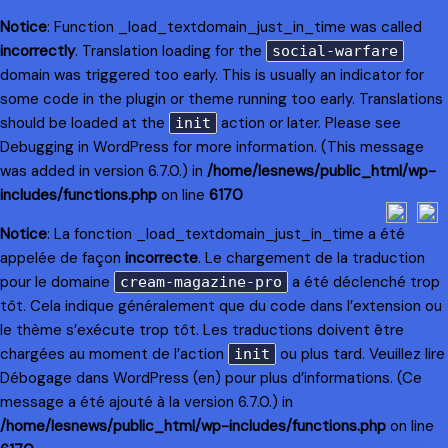
Notice
: Function _load_textdomain_just_in_time was called
incorrectly
. Translation loading for the
social-warfare
domain was triggered too early. This is usually an indicator for
some code in the plugin or theme running too early. Translations
should be loaded at the
action or later. Please see
init
Debugging in WordPress
for more information. (This message
was added in version 6.7.0.) in
/home/lesnews/public_html/wp-
includes/functions.php
on line
6170
Notice
: La fonction _load_textdomain_just_in_time a été
appelée de façon
incorrecte
. Le chargement de la traduction
pour le domaine
a été déclenché trop
cream-magazine-pro
tôt. Cela indique généralement que du code dans l’extension ou
le thème s’exécute trop tôt. Les traductions doivent être
chargées au moment de l’action
ou plus tard. Veuillez lire
init
Débogage dans WordPress
(en) pour plus d’informations. (Ce
message a été ajouté à la version 6.7.0.) in
/home/lesnews/public_html/wp-includes/functions.php
on line