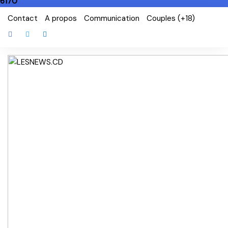
6170
Skip
Contact
A propos
Communication
Couples (+18)
to
content