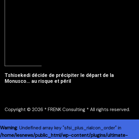
Tshisekedi décide de précipiter le départ de la
Monusco… au risque et péril
Copyright © 2026 * FRENK Consulting * All rights reserved.
Warning
: Undefined array key "sfsi_plus_riaIcon_order" in
/home/lesnews/public_html/wp-content/plugins/ultimate-