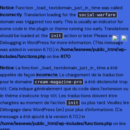
Notice
: Function _load_textdomain_just_in_time was called
incorrectly
. Translation loading for the
social-warfare
domain was triggered too early. This is usually an indicator for
some code in the plugin or theme running too early. Translations
should be loaded at the
action or later. Please see
init
Debugging in WordPress
for more information. (This message
was added in version 6.7.0.) in
/home/lesnews/public_html/wp-
includes/functions.php
on line
6170
Notice
: La fonction _load_textdomain_just_in_time a été
appelée de façon
incorrecte
. Le chargement de la traduction
pour le domaine
a été déclenché trop
cream-magazine-pro
tôt. Cela indique généralement que du code dans l’extension ou
le thème s’exécute trop tôt. Les traductions doivent être
chargées au moment de l’action
ou plus tard. Veuillez lire
init
Débogage dans WordPress
(en) pour plus d’informations. (Ce
message a été ajouté à la version 6.7.0.) in
/home/lesnews/public_html/wp-includes/functions.php
on line