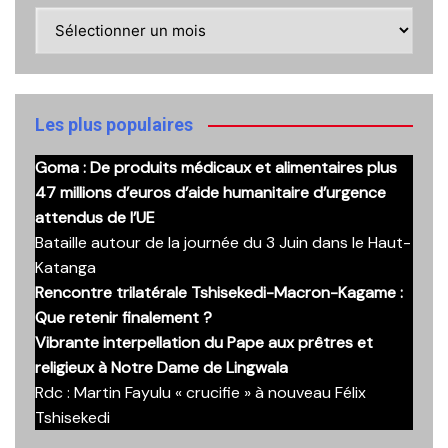
Retrouvez
ici
nos
anciennes
publications
Les plus populaires
Goma : De produits médicaux et alimentaires plus
47 millions d’euros d’aide humanitaire d’urgence
attendus de l’UE
Bataille autour de la journée du 3 Juin dans le Haut-
Katanga
Rencontre trilatérale Tshisekedi-Macron-Kagame :
Que retenir finalement ?
Vibrante interpellation du Pape aux prêtres et
religieux à Notre Dame de Lingwala
Rdc : Martin Fayulu « crucifie » à nouveau Félix
Tshisekedi