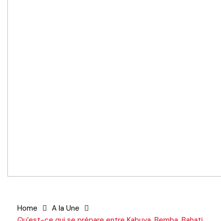
Home
A la Une
Qu’est-ce qui se prépare entre Kabuya, Bemba, Bahati