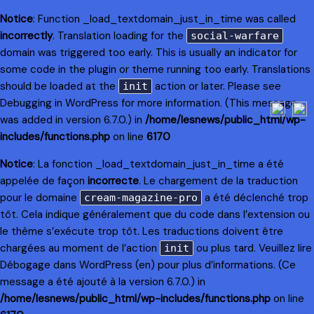
Notice
: Function _load_textdomain_just_in_time was called
incorrectly
. Translation loading for the
social-warfare
domain was triggered too early. This is usually an indicator for
some code in the plugin or theme running too early. Translations
should be loaded at the
action or later. Please see
init
Debugging in WordPress
for more information. (This message
was added in version 6.7.0.) in
/home/lesnews/public_html/wp-
includes/functions.php
on line
6170
Notice
: La fonction _load_textdomain_just_in_time a été
appelée de façon
incorrecte
. Le chargement de la traduction
pour le domaine
a été déclenché trop
cream-magazine-pro
tôt. Cela indique généralement que du code dans l’extension ou
le thème s’exécute trop tôt. Les traductions doivent être
chargées au moment de l’action
ou plus tard. Veuillez lire
init
Débogage dans WordPress
(en) pour plus d’informations. (Ce
message a été ajouté à la version 6.7.0.) in
/home/lesnews/public_html/wp-includes/functions.php
on line