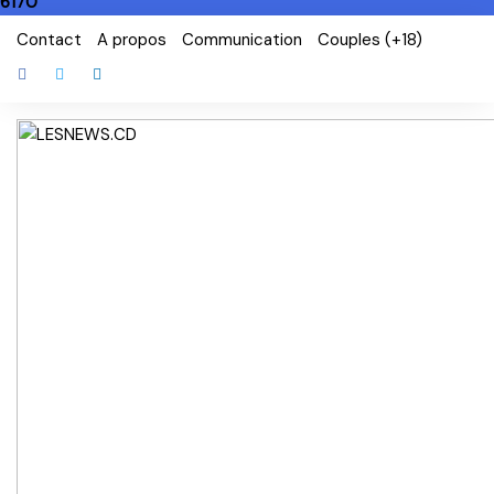
6170
Skip
Contact
A propos
Communication
Couples (+18)
to
content