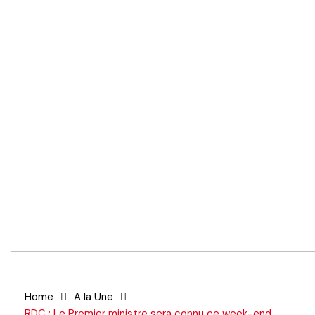
Home
A la Une
RDC : Le Premier ministre sera connu ce week-end