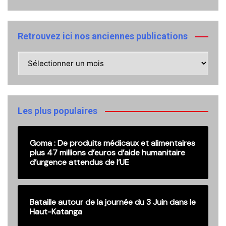
Retrouvez ici nos anciennes publications
Retrouvez
ici
nos
anciennes
publications
Les plus populaires
Goma : De produits médicaux et alimentaires
plus 47 millions d’euros d’aide humanitaire
d’urgence attendus de l’UE
Bataille autour de la journée du 3 Juin dans le
Haut-Katanga