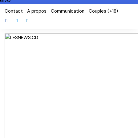
6170
Skip
Contact
A propos
Communication
Couples (+18)
to
content