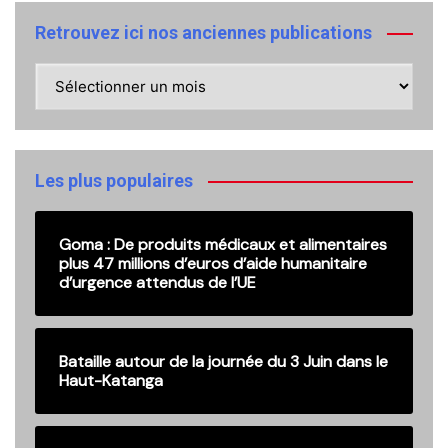
Retrouvez ici nos anciennes publications
Retrouvez
ici
nos
anciennes
publications
Les plus populaires
Goma : De produits médicaux et alimentaires
plus 47 millions d’euros d’aide humanitaire
d’urgence attendus de l’UE
Bataille autour de la journée du 3 Juin dans le
Haut-Katanga