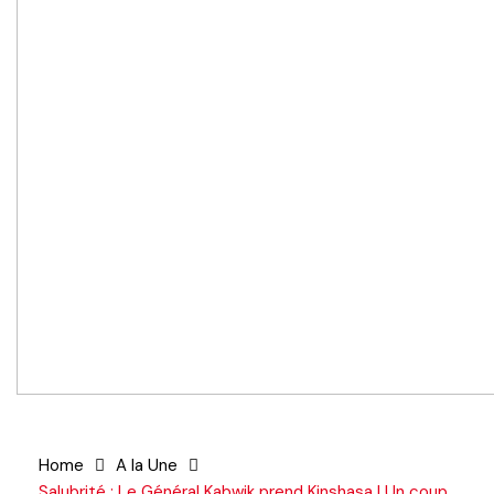
Home
A la Une
Salubrité : Le Général Kabwik prend Kinshasa ! Un coup