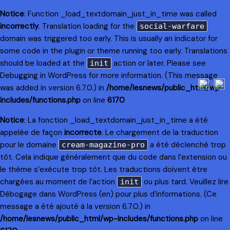
Notice
: Function _load_textdomain_just_in_time was called
incorrectly
. Translation loading for the
social-warfare
domain was triggered too early. This is usually an indicator for
some code in the plugin or theme running too early. Translations
should be loaded at the
action or later. Please see
init
Debugging in WordPress
for more information. (This message
was added in version 6.7.0.) in
/home/lesnews/public_html/wp-
includes/functions.php
on line
6170
Notice
: La fonction _load_textdomain_just_in_time a été
appelée de façon
incorrecte
. Le chargement de la traduction
pour le domaine
a été déclenché trop
cream-magazine-pro
tôt. Cela indique généralement que du code dans l’extension ou
le thème s’exécute trop tôt. Les traductions doivent être
chargées au moment de l’action
ou plus tard. Veuillez lire
init
Débogage dans WordPress
(en) pour plus d’informations. (Ce
message a été ajouté à la version 6.7.0.) in
/home/lesnews/public_html/wp-includes/functions.php
on line