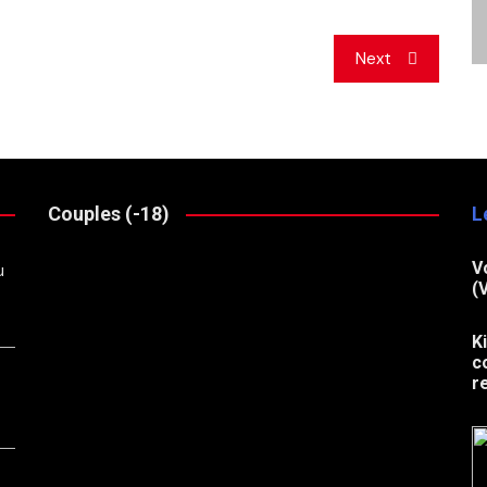
Next
Couples (-18)
L
V
u
(
K
c
r