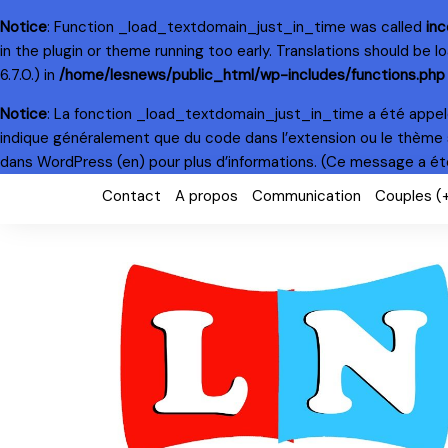
Notice
: Function _load_textdomain_just_in_time was called
inc
in the plugin or theme running too early. Translations should be 
6.7.0.) in
/home/lesnews/public_html/wp-includes/functions.php
Notice
: La fonction _load_textdomain_just_in_time a été appe
indique généralement que du code dans l’extension ou le thème 
dans WordPress
(en) pour plus d’informations. (Ce message a été 
Skip
Contact
A propos
Communication
Couples (
to
content