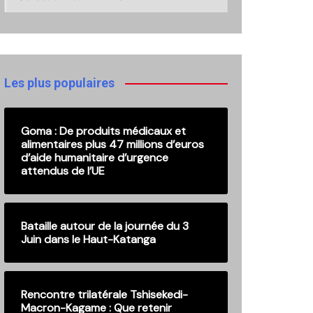
ici
nos
anciennes
publications
Les plus populaires
Goma : De produits médicaux et
alimentaires plus 47 millions d’euros
d’aide humanitaire d’urgence
attendus de l’UE
Bataille autour de la journée du 3
Juin dans le Haut-Katanga
Rencontre trilatérale Tshisekedi-
Macron-Kagame : Que retenir