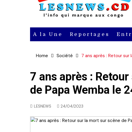
A la Une
Reportages
Ent
Actu
Home
Société
7 ans après : Retour sur
Actu en
vidéo
7 ans après : Retour
de Papa Wemba le 24
Actu en
audio
LESNEWS
24/04/2023