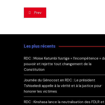
Navigation
Prev
de
l’article
Les plus récents
RDC : Moïse Katumbi fustige « l’incompétence » d
pouvoir et rejette tout changement de la
Constitution
Journée du Génocost en RDC : Le président
Tshisekedi appelle à la vérité et à la justice pour
honorer les victimes
RDC : Kinshasa lance la neutralisation des FDLR et