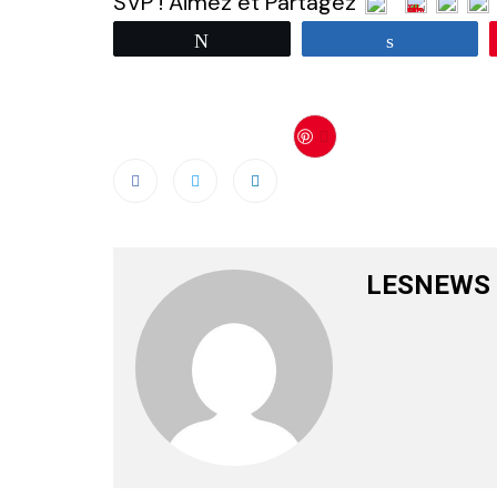
SVP ! Aimez et Partagez
Tweetez
Partagez
Save
LESNEWS