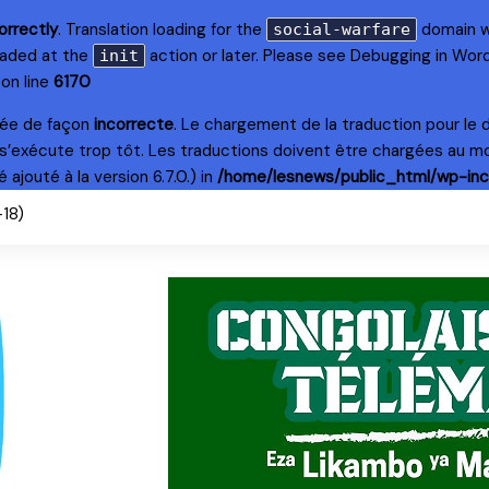
orrectly
. Translation loading for the
domain wa
social-warfare
loaded at the
action or later. Please see
Debugging in Wor
init
on line
6170
lée de façon
incorrecte
. Le chargement de la traduction pour le
s’exécute trop tôt. Les traductions doivent être chargées au m
ajouté à la version 6.7.0.) in
/home/lesnews/public_html/wp-inc
+18)