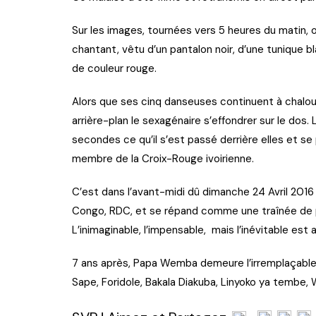
Sur les images, tournées vers 5 heures du matin, o
chantant, vêtu d’un pantalon noir, d’une tunique 
de couleur rouge.
Alors que ses cinq danseuses continuent à chaloup
arrière-plan le sexagénaire s’effondrer sur le dos
secondes ce qu’il s’est passé derrière elles et se p
membre de la Croix-Rouge ivoirienne.
C’est dans l’avant-midi dû dimanche 24 Avril 2016
Congo, RDC, et se répand comme une traînée de po
L’inimaginable, l’impensable, mais l’inévitable es
7 ans après, Papa Wemba demeure l’irremplaçable 
Sape, Foridole, Bakala Diakuba, Linyoko ya tembe,