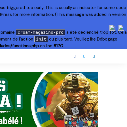
s triggered too early. This is usually an indicator for some code
dPress
for more information. (This message was added in version
 domaine
a été déclenché trop tôt. Cela
cream-magazine-pro
oment de l’action
ou plus tard. Veuillez lire
Débogage
init
ludes/functions.php
on line
6170