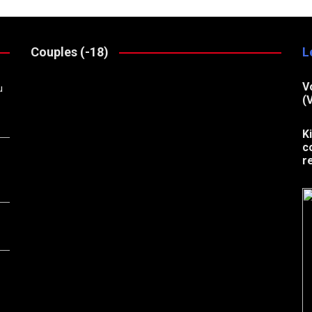
Couples (-18)
L
V
u
(
K
c
r