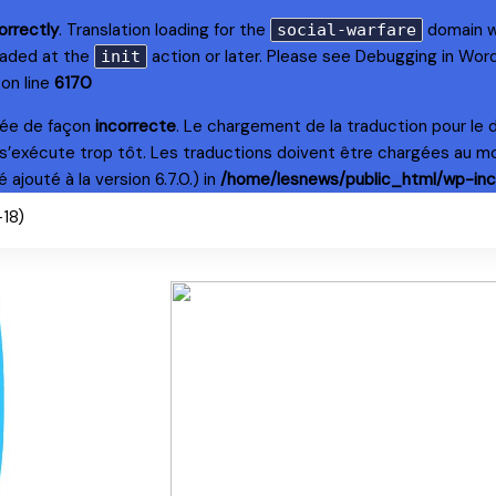
orrectly
. Translation loading for the
domain wa
social-warfare
loaded at the
action or later. Please see
Debugging in Wor
init
on line
6170
lée de façon
incorrecte
. Le chargement de la traduction pour le
s’exécute trop tôt. Les traductions doivent être chargées au m
ajouté à la version 6.7.0.) in
/home/lesnews/public_html/wp-inc
+18)