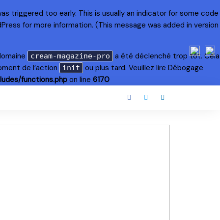
s triggered too early. This is usually an indicator for some code
dPress
for more information. (This message was added in version
 domaine
a été déclenché trop tôt. Cela
cream-magazine-pro
oment de l’action
ou plus tard. Veuillez lire
Débogage
init
ludes/functions.php
on line
6170