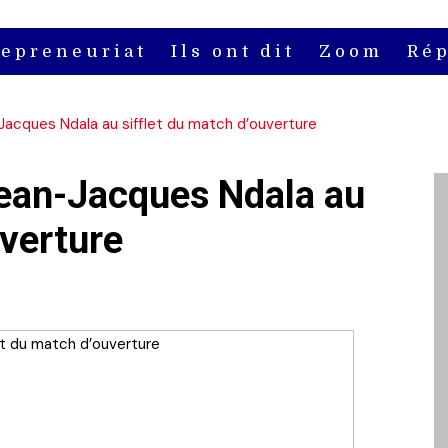
repreneuriat
Ils ont dit
Zoom
Rép
acques Ndala au sifflet du match d’ouverture
ean-Jacques Ndala au
uverture