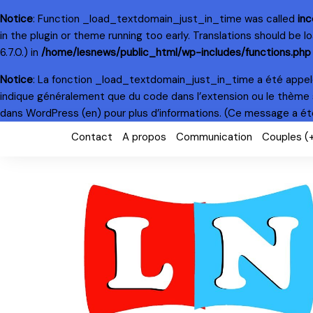
Notice
: Function _load_textdomain_just_in_time was called
inc
in the plugin or theme running too early. Translations should be 
6.7.0.) in
/home/lesnews/public_html/wp-includes/functions.php
Notice
: La fonction _load_textdomain_just_in_time a été appe
indique généralement que du code dans l’extension ou le thème 
dans WordPress
(en) pour plus d’informations. (Ce message a été 
Skip
Contact
A propos
Communication
Couples (
to
content