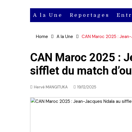
A la Une
Reportages
Ent
Actu
Home
A la Une
CAN Maroc 2025 : Jean-J
Actu en
vidéo
CAN Maroc 2025 : J
sifflet du match d’o
Actu en
audio
Hervé MANGITUKA
19/12/2025