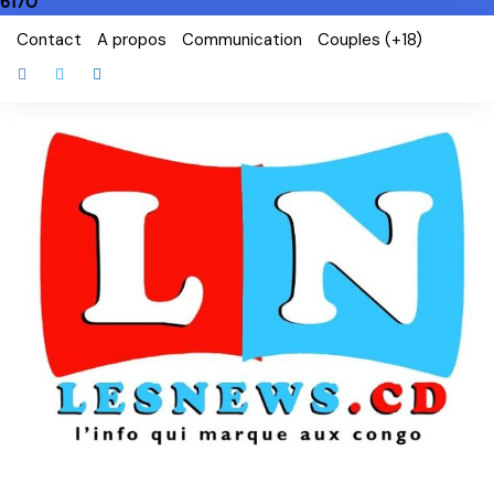
6170
Skip
Contact
A propos
Communication
Couples (+18)
to
content