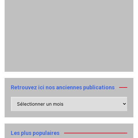
Retrouvez ici nos anciennes publications
Retrouvez
ici
nos
anciennes
publications
Les plus populaires