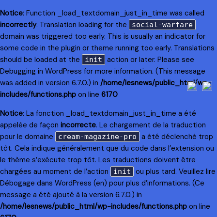
Notice
: Function _load_textdomain_just_in_time was called
incorrectly
. Translation loading for the
social-warfare
domain was triggered too early. This is usually an indicator for
some code in the plugin or theme running too early. Translations
should be loaded at the
action or later. Please see
init
Debugging in WordPress
for more information. (This message
was added in version 6.7.0.) in
/home/lesnews/public_html/wp-
includes/functions.php
on line
6170
Notice
: La fonction _load_textdomain_just_in_time a été
appelée de façon
incorrecte
. Le chargement de la traduction
pour le domaine
a été déclenché trop
cream-magazine-pro
tôt. Cela indique généralement que du code dans l’extension ou
le thème s’exécute trop tôt. Les traductions doivent être
chargées au moment de l’action
ou plus tard. Veuillez lire
init
Débogage dans WordPress
(en) pour plus d’informations. (Ce
message a été ajouté à la version 6.7.0.) in
/home/lesnews/public_html/wp-includes/functions.php
on line