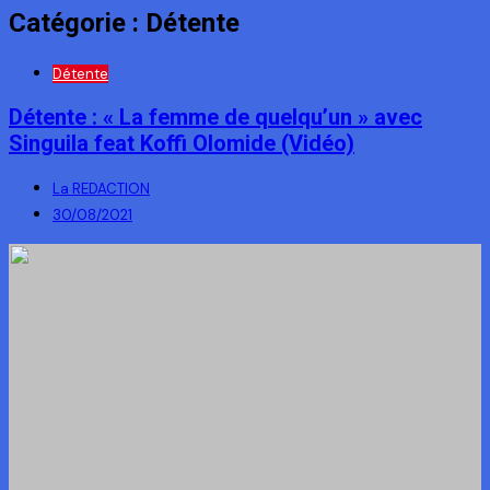
Catégorie :
Détente
Détente
Détente : « La femme de quelqu’un » avec
Singuila feat Koffi Olomide (Vidéo)
La REDACTION
30/08/2021