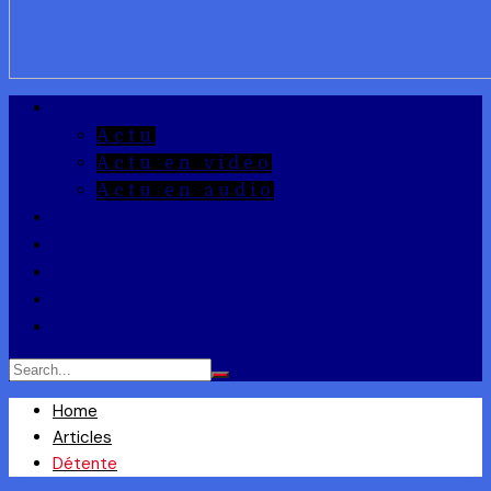
A la Une
Actu
Actu en vidéo
Actu en audio
Reportages
Entrepreneuriat
Ils ont dit
Zoom
Réponse à la Q
Home
Articles
Détente