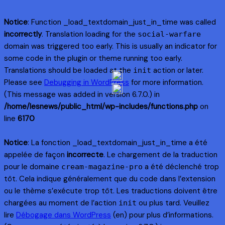
Notice
: Function _load_textdomain_just_in_time was called
incorrectly
. Translation loading for the
social-warfare
domain was triggered too early. This is usually an indicator for
some code in the plugin or theme running too early.
Translations should be loaded at the
action or later.
init
Please see
Debugging in WordPress
for more information.
(This message was added in version 6.7.0.) in
/home/lesnews/public_html/wp-includes/functions.php
on
line
6170
Notice
: La fonction _load_textdomain_just_in_time a été
appelée de façon
incorrecte
. Le chargement de la traduction
pour le domaine
a été déclenché trop
cream-magazine-pro
tôt. Cela indique généralement que du code dans l’extension
ou le thème s’exécute trop tôt. Les traductions doivent être
chargées au moment de l’action
ou plus tard. Veuillez
init
lire
Débogage dans WordPress
(en) pour plus d’informations.