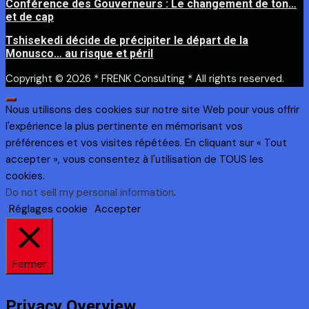
Conférence des Gouverneurs : Le changement de ton…
et de cap
Tshisekedi décide de précipiter le départ de la
Monusco… au risque et péril
Copyright © 2026 * FRENK Consulting * All rights reserved.
Nous utilisons des cookies sur notre site Web pour vous offrir
l'expérience la plus pertinente en mémorisant vos
préférences et vos visites répétées. En cliquant sur « Tout
accepter », vous consentez à l'utilisation de TOUS les
cookies.
Do not sell my personal information
.
Réglages cookie
Accepter
Fermer
Privacy Overview