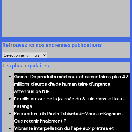
Retrouvez ici nos anciennes publications
Retrouvez
ici
Les plus populaires
nos
Goma : De produits médicaux et alimentaires plus 47
anciennes
millions d’euros d’aide humanitaire d’urgence
publications
attendus de l’UE
Bataille autour de la journée du 3 Juin dans le Haut-
Katanga
Rencontre trilatérale Tshisekedi-Macron-Kagame :
Que retenir finalement ?
Vibrante interpellation du Pape aux prêtres et