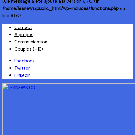
(Ce message a été ajouté à la version 6.7.0.) in
/home/lesnews/public_html/wp-includes/functions.php
on
line
6170
Skip
Contact
to
A propos
content
Communication
Couples (+18)
Facebook
Twitter
LinkedIn