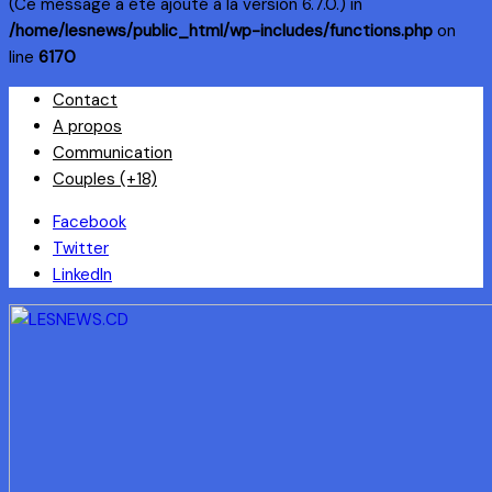
(Ce message a été ajouté à la version 6.7.0.) in
/home/lesnews/public_html/wp-includes/functions.php
on
line
6170
Skip
Contact
to
A propos
content
Communication
Couples (+18)
Facebook
Twitter
LinkedIn