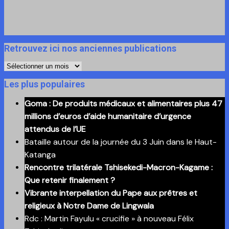
Retrouvez ici nos anciennes publications
Retrouvez
ici
Les plus populaires
nos
Goma : De produits médicaux et alimentaires plus 47
anciennes
millions d’euros d’aide humanitaire d’urgence
publications
attendus de l’UE
Bataille autour de la journée du 3 Juin dans le Haut-
Katanga
Rencontre trilatérale Tshisekedi-Macron-Kagame :
Que retenir finalement ?
Vibrante interpellation du Pape aux prêtres et
religieux à Notre Dame de Lingwala
Rdc : Martin Fayulu « crucifie » à nouveau Félix