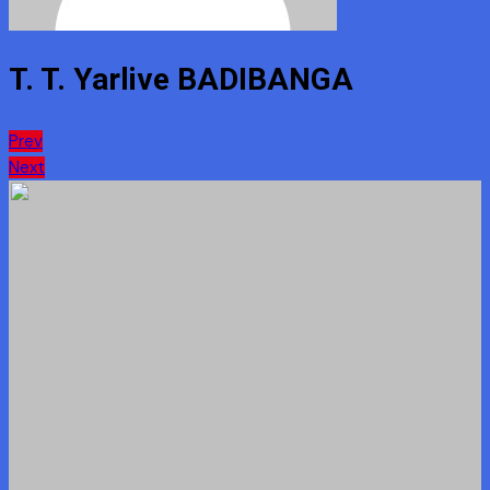
T. T. Yarlive BADIBANGA
Navigation
Prev
Next
de
l’article