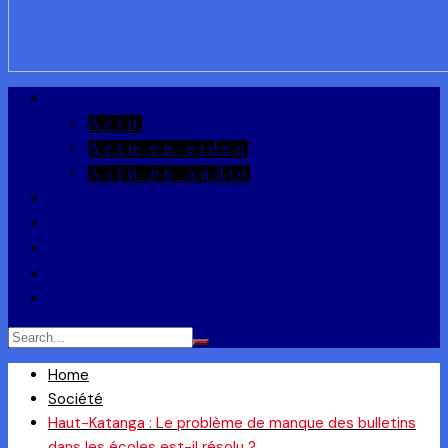
A la Une
Actu
Actu en vidéo
Actu en audio
Reportages
Entrepreneuriat
Ils ont dit
Zoom
Réponse à la Q
Home
Société
Haut-Katanga : Le problème de manque des bulletins
dans les écoles est-il résolu ?