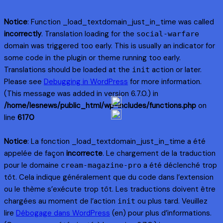
Notice
: Function _load_textdomain_just_in_time was called
incorrectly
. Translation loading for the
social-warfare
domain was triggered too early. This is usually an indicator for
some code in the plugin or theme running too early.
Translations should be loaded at the
action or later.
init
Please see
Debugging in WordPress
for more information.
(This message was added in version 6.7.0.) in
/home/lesnews/public_html/wp-includes/functions.php
on
line
6170
Notice
: La fonction _load_textdomain_just_in_time a été
appelée de façon
incorrecte
. Le chargement de la traduction
pour le domaine
a été déclenché trop
cream-magazine-pro
tôt. Cela indique généralement que du code dans l’extension
ou le thème s’exécute trop tôt. Les traductions doivent être
chargées au moment de l’action
ou plus tard. Veuillez
init
lire
Débogage dans WordPress
(en) pour plus d’informations.