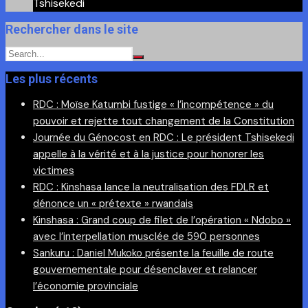
Tshisekedi
Rechercher dans le site
Les plus récents
RDC : Moïse Katumbi fustige « l’incompétence » du
pouvoir et rejette tout changement de la Constitution
Journée du Génocost en RDC : Le président Tshisekedi
appelle à la vérité et à la justice pour honorer les
victimes
RDC : Kinshasa lance la neutralisation des FDLR et
dénonce un « prétexte » rwandais
Kinshasa : Grand coup de filet de l’opération « Ndobo »
avec l’interpellation musclée de 590 personnes
Sankuru : Daniel Mukoko présente la feuille de route
gouvernementale pour désenclaver et relancer
l’économie provinciale