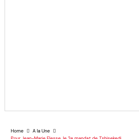
Home
A la Une
Pour Jean-Marie Elesse, le 2e mandat de Tshisekedi