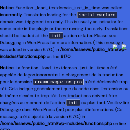
Notice
: Function _load_textdomain_just_in_time was called
incorrectly
. Translation loading for the
social-warfare
domain was triggered too early. This is usually an indicator for
some code in the plugin or theme running too early. Translations
should be loaded at the
action or later. Please see
init
Debugging in WordPress
for more information. (This message
was added in version 6.7.0.) in
/home/lesnews/public_html/wp-
includes/functions.php
on line
6170
Notice
: La fonction _load_textdomain_just_in_time a été
appelée de façon
incorrecte
. Le chargement de la traduction
pour le domaine
a été déclenché trop
cream-magazine-pro
tôt. Cela indique généralement que du code dans l’extension ou
le thème s’exécute trop tôt. Les traductions doivent être
chargées au moment de l’action
ou plus tard. Veuillez lire
init
Débogage dans WordPress
(en) pour plus d’informations. (Ce
message a été ajouté à la version 6.7.0.) in
/home/lesnews/public_html/wp-includes/functions.php
on line