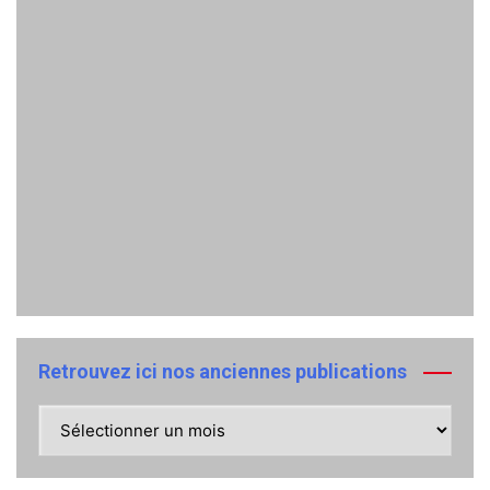
Retrouvez ici nos anciennes publications
Retrouvez
ici
nos