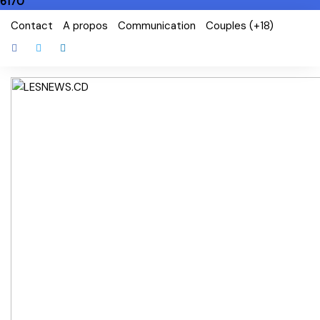
6170
Skip
Contact
A propos
Communication
Couples (+18)
to
content