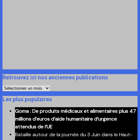
Retrouvez ici nos anciennes publications
Retrouvez
ici
Les plus populaires
nos
Goma : De produits médicaux et alimentaires plus 47
anciennes
millions d’euros d’aide humanitaire d’urgence
publications
attendus de l’UE
Bataille autour de la journée du 3 Juin dans le Haut-