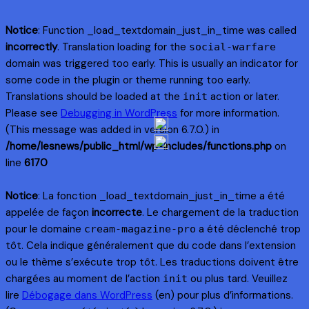
Notice
: Function _load_textdomain_just_in_time was called
incorrectly
. Translation loading for the
social-warfare
domain was triggered too early. This is usually an indicator for
some code in the plugin or theme running too early.
Translations should be loaded at the
action or later.
init
Please see
Debugging in WordPress
for more information.
(This message was added in version 6.7.0.) in
/home/lesnews/public_html/wp-includes/functions.php
on
line
6170
Notice
: La fonction _load_textdomain_just_in_time a été
appelée de façon
incorrecte
. Le chargement de la traduction
pour le domaine
a été déclenché trop
cream-magazine-pro
tôt. Cela indique généralement que du code dans l’extension
ou le thème s’exécute trop tôt. Les traductions doivent être
chargées au moment de l’action
ou plus tard. Veuillez
init
lire
Débogage dans WordPress
(en) pour plus d’informations.