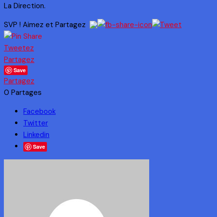
La Direction.
SVP ! Aimez et Partagez
Tweetez
Partagez
Save
Partagez
0
Partages
Facebook
Twitter
Linkedin
Save