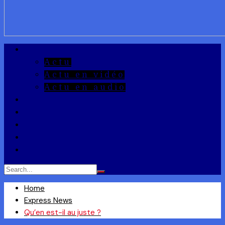
A la Une
Actu
Actu en vidéo
Actu en audio
Reportages
Entrepreneuriat
Ils ont dit
Zoom
Réponse à la Q
Home
Express News
Qu’en est-il au juste ?