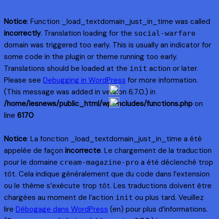
Notice
: Function _load_textdomain_just_in_time was called
incorrectly
. Translation loading for the
social-warfare
domain was triggered too early. This is usually an indicator for
some code in the plugin or theme running too early.
Translations should be loaded at the
action or later.
init
Please see
Debugging in WordPress
for more information.
(This message was added in version 6.7.0.) in
/home/lesnews/public_html/wp-includes/functions.php
on
line
6170
Notice
: La fonction _load_textdomain_just_in_time a été
appelée de façon
incorrecte
. Le chargement de la traduction
pour le domaine
a été déclenché trop
cream-magazine-pro
tôt. Cela indique généralement que du code dans l’extension
ou le thème s’exécute trop tôt. Les traductions doivent être
chargées au moment de l’action
ou plus tard. Veuillez
init
lire
Débogage dans WordPress
(en) pour plus d’informations.