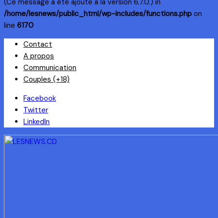
(Ce message a été ajouté à la version 6.7.0.) in
/home/lesnews/public_html/wp-includes/functions.php
on
line
6170
Skip
Contact
to
A propos
content
Communication
Couples (+18)
Facebook
Twitter
LinkedIn