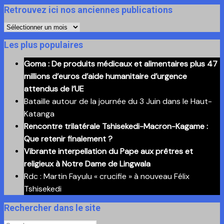
Retrouvez ici nos anciennes publications
Retrouvez
ici
Les plus populaires
nos
Goma : De produits médicaux et alimentaires plus 47
anciennes
millions d’euros d’aide humanitaire d’urgence
publications
attendus de l’UE
Bataille autour de la journée du 3 Juin dans le Haut-
Katanga
Rencontre trilatérale Tshisekedi-Macron-Kagame :
Que retenir finalement ?
Vibrante interpellation du Pape aux prêtres et
religieux à Notre Dame de Lingwala
Rdc : Martin Fayulu « crucifie » à nouveau Félix
Tshisekedi
Rechercher dans le site