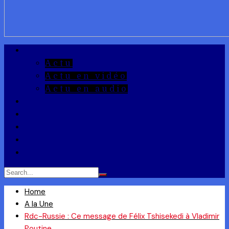
A la Une
Actu
Actu en vidéo
Actu en audio
Reportages
Entrepreneuriat
Ils ont dit
Zoom
Réponse à la Q
Home
A la Une
Rdc-Russie : Ce message de Félix Tshisekedi à Vladimir
Poutine