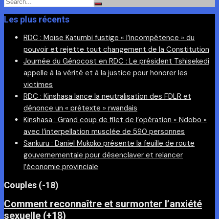
Les plus récents
RDC : Moïse Katumbi fustige « l’incompétence » du
pouvoir et rejette tout changement de la Constitution
Journée du Génocost en RDC : Le président Tshisekedi
appelle à la vérité et à la justice pour honorer les
victimes
RDC : Kinshasa lance la neutralisation des FDLR et
dénonce un « prétexte » rwandais
Kinshasa : Grand coup de filet de l’opération « Ndobo »
avec l’interpellation musclée de 590 personnes
Sankuru : Daniel Mukoko présente la feuille de route
gouvernementale pour désenclaver et relancer
l’économie provinciale
Couples (-18)
Comment reconnaître et surmonter l’anxiété
sexuelle (+18)