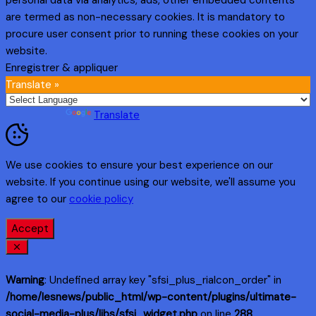
personal data via analytics, ads, other embedded contents
are termed as non-necessary cookies. It is mandatory to
procure user consent prior to running these cookies on your
website.
Enregistrer & appliquer
Translate »
Powered by
Translate
We use cookies to ensure your best experience on our
website. If you continue using our website, we'll assume you
agree to our
cookie policy
Accept
Warning
: Undefined array key "sfsi_plus_riaIcon_order" in
/home/lesnews/public_html/wp-content/plugins/ultimate-
social-media-plus/libs/sfsi_widget.php
on line
288