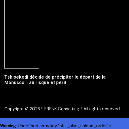
Tshisekedi décide de précipiter le départ de la
Monusco… au risque et péril
Copyright © 2026 * FRENK Consulting * All rights reserved.
Warning
: Undefined array key "sfsi_plus_riaIcon_order" in