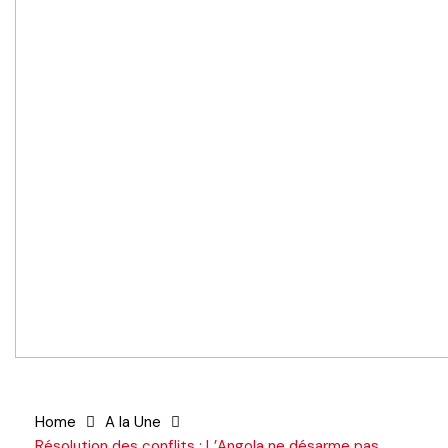
Home
A la Une
Résolution des conflits : L’Angola ne désarme pas