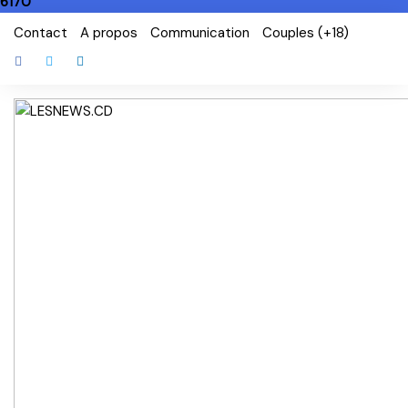
6170
Skip
Contact
A propos
Communication
Couples (+18)
to
content