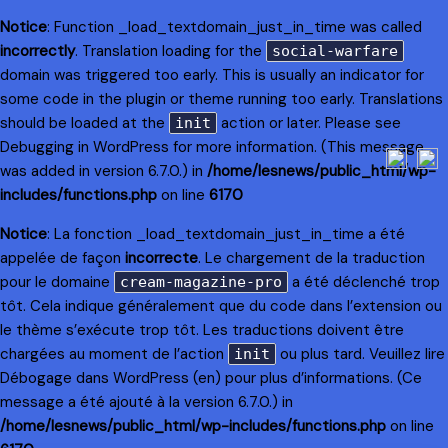
Notice
: Function _load_textdomain_just_in_time was called
incorrectly
. Translation loading for the
social-warfare
domain was triggered too early. This is usually an indicator for
some code in the plugin or theme running too early. Translations
should be loaded at the
action or later. Please see
init
Debugging in WordPress
for more information. (This message
was added in version 6.7.0.) in
/home/lesnews/public_html/wp-
includes/functions.php
on line
6170
Notice
: La fonction _load_textdomain_just_in_time a été
appelée de façon
incorrecte
. Le chargement de la traduction
pour le domaine
a été déclenché trop
cream-magazine-pro
tôt. Cela indique généralement que du code dans l’extension ou
le thème s’exécute trop tôt. Les traductions doivent être
chargées au moment de l’action
ou plus tard. Veuillez lire
init
Débogage dans WordPress
(en) pour plus d’informations. (Ce
message a été ajouté à la version 6.7.0.) in
/home/lesnews/public_html/wp-includes/functions.php
on line