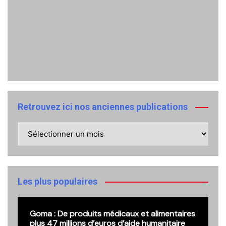
Retrouvez ici nos anciennes publications
Retrouvez
ici
nos
anciennes
publications
Les plus populaires
Goma : De produits médicaux et alimentaires
plus 47 millions d’euros d’aide humanitaire