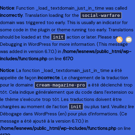
Notice
: Function _load_textdomain_just_in_time was called
incorrectly
. Translation loading for the
social-warfare
domain was triggered too early. This is usually an indicator for
some code in the plugin or theme running too early. Translations
should be loaded at the
action or later. Please see
init
Debugging in WordPress
for more information. (This message
was added in version 6.7.0.) in
/home/lesnews/public_html/wp-
includes/functions.php
on line
6170
Notice
: La fonction _load_textdomain_just_in_time a été
appelée de façon
incorrecte
. Le chargement de la traduction
pour le domaine
a été déclenché trop
cream-magazine-pro
tôt. Cela indique généralement que du code dans l’extension ou
le thème s’exécute trop tôt. Les traductions doivent être
chargées au moment de l’action
ou plus tard. Veuillez lire
init
Débogage dans WordPress
(en) pour plus d’informations. (Ce
message a été ajouté à la version 6.7.0.) in
/home/lesnews/public_html/wp-includes/functions.php
on line