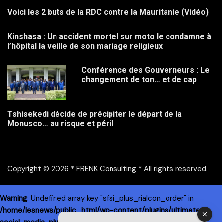
Voici les 2 buts de la RDC contre la Mauritanie (Vidéo)
Kinshasa : Un accident mortel sur moto le condamne à
l’hôpital la veille de son mariage religieux
Conférence des Gouverneurs : Le
changement de ton… et de cap
Tshisekedi décide de précipiter le départ de la
Monusco… au risque et péril
Copyright © 2026 * FRENK Consulting * All rights reserved.
Warning
: Undefined array key "sfsi_plus_riaIcon_order" in
/home/lesnews/public_html/wp-content/plugins/ultimate-
social-media-plus/libs/sfsi_widget.php
on line
288