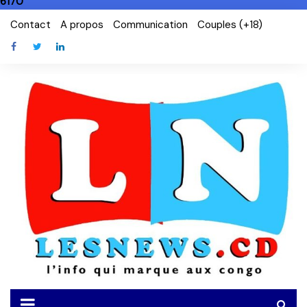
6170
Skip
Contact
A propos
Communication
Couples (+18)
to
content