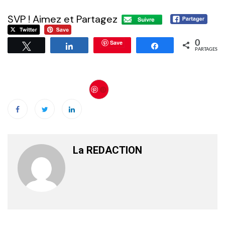
SVP ! Aimez et Partagez
Save
0
Tweetez
Partagez
Partagez
PARTAGES
Save
La REDACTION