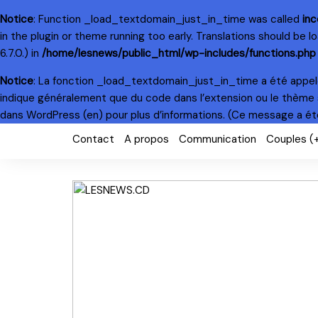
Notice
: Function _load_textdomain_just_in_time was called
inc
in the plugin or theme running too early. Translations should be 
6.7.0.) in
/home/lesnews/public_html/wp-includes/functions.php
Notice
: La fonction _load_textdomain_just_in_time a été appe
indique généralement que du code dans l’extension ou le thème 
dans WordPress
(en) pour plus d’informations. (Ce message a été 
Skip
Contact
A propos
Communication
Couples (
to
content