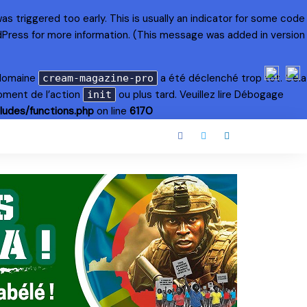
s triggered too early. This is usually an indicator for some code
dPress
for more information. (This message was added in version
 domaine
a été déclenché trop tôt. Cela
cream-magazine-pro
oment de l’action
ou plus tard. Veuillez lire
Débogage
init
ludes/functions.php
on line
6170