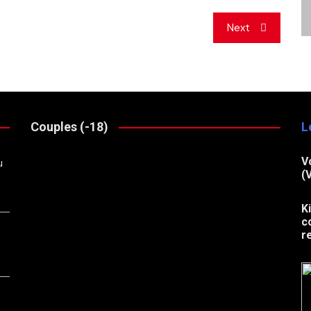
Next
Couples (-18)
L
V
u
(
K
c
r