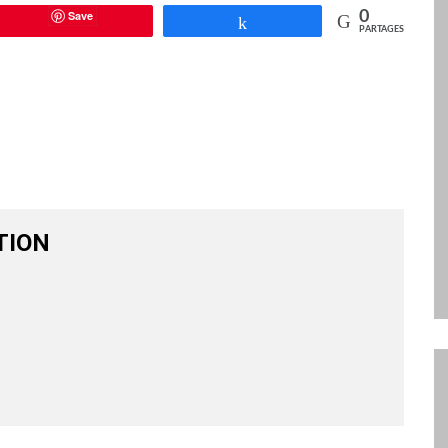
Save
0
Partagez
PARTAGES
TION