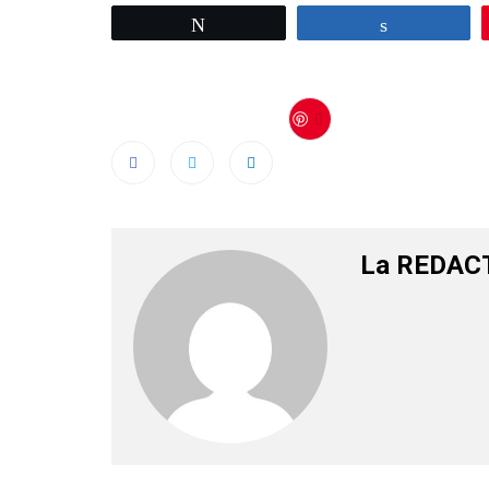
Tweetez
Partagez
Save
La REDAC