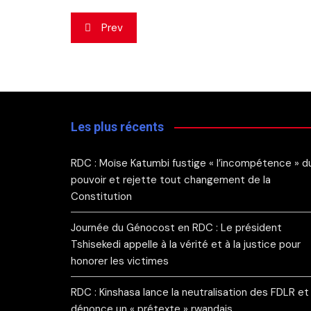
Navigation
Prev
de
l’article
Les plus récents
RDC : Moïse Katumbi fustige « l’incompétence » d
pouvoir et rejette tout changement de la
Constitution
Journée du Génocost en RDC : Le président
Tshisekedi appelle à la vérité et à la justice pour
honorer les victimes
RDC : Kinshasa lance la neutralisation des FDLR et
dénonce un « prétexte » rwandais