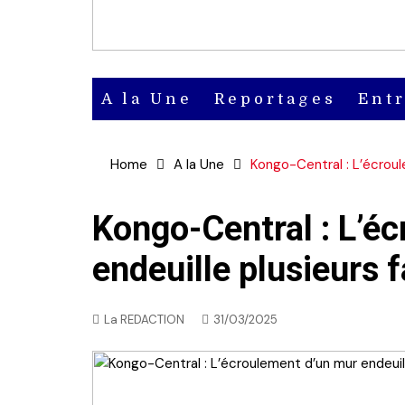
A la Une
Reportages
Ent
Actu
Home
A la Une
Kongo-Central : L’écroul
Actu en
vidéo
Kongo-Central : L’é
endeuille plusieurs 
Actu en
audio
La REDACTION
31/03/2025