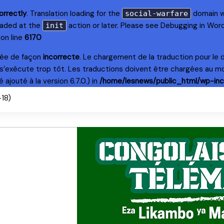
orrectly
. Translation loading for the
domain wa
social-warfare
loaded at the
action or later. Please see
Debugging in Wor
init
on line
6170
lée de façon
incorrecte
. Le chargement de la traduction pour le
s’exécute trop tôt. Les traductions doivent être chargées au m
ajouté à la version 6.7.0.) in
/home/lesnews/public_html/wp-inc
+18)