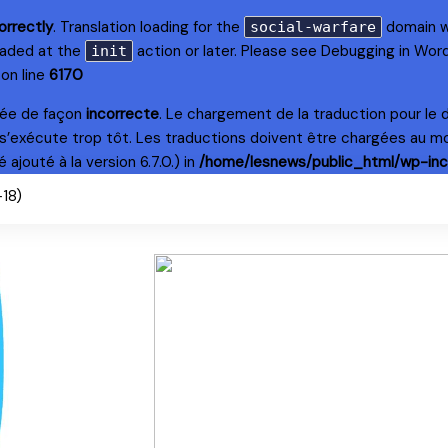
orrectly
. Translation loading for the
domain wa
social-warfare
loaded at the
action or later. Please see
Debugging in Wor
init
on line
6170
lée de façon
incorrecte
. Le chargement de la traduction pour le
s’exécute trop tôt. Les traductions doivent être chargées au m
ajouté à la version 6.7.0.) in
/home/lesnews/public_html/wp-inc
+18)