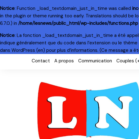
Notice
: Function _load_textdomain_just_in_time was called
inc
in the plugin or theme running too early. Translations should be 
6.7.0.) in
/home/lesnews/public_html/wp-includes/functions.php
Notice
: La fonction _load_textdomain_just_in_time a été appe
indique généralement que du code dans l’extension ou le thème 
dans WordPress
(en) pour plus d’informations. (Ce message a été 
Skip
Contact
A propos
Communication
Couples (
to
content