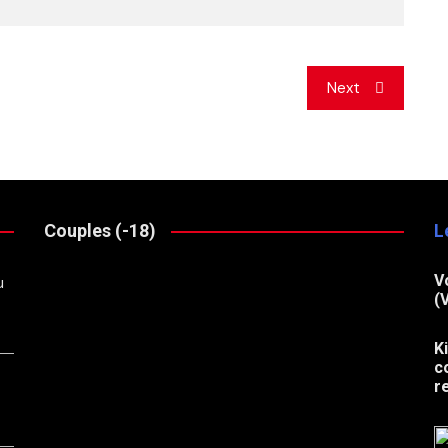
Next
Couples (-18)
L
V
u
(
K
c
r