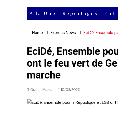
A la Une
Reportages
Ent
Actu
Home
Express News
EciDé, Ensemble po
Actu en
vidéo
EciDé, Ensemble pou
ont le feu vert de G
Actu en
audio
marche
Queen Mama
10/03/2023