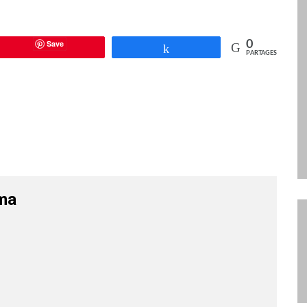
Save
0
Partagez
PARTAGES
ma