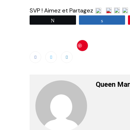
SVP ! Aimez et Partagez
Tweetez
Partagez
Save
Queen Ma