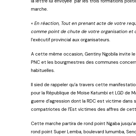
la lettre lui envoyée par les trois formations poli
marche.
«
En réaction, Tout en prenant acte de votre req
comme point de chute de votre organisation et c
l’exécutif provincial aux organisateurs.
A cette même occasion, Gentiny Ngobila invite le 
PNC et les bourgmestres des communes concernée
habituelles.
Il sied de rappeler qu’a travers cette manifestatio
pour la République de Moïse Katumbi et LGD de Ma
guerre d’agression dont la RDC est victime dans sa
compatriotes de l’Est victimes des affres de cett
Cette marche partira de rond point Ngaba jusqu’au
rond point Super Lemba, boulevard lumumba, Sen