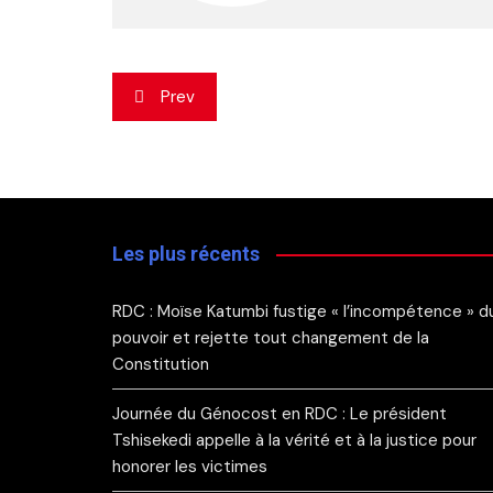
Navigation
Prev
de
l’article
Les plus récents
RDC : Moïse Katumbi fustige « l’incompétence » d
pouvoir et rejette tout changement de la
Constitution
Journée du Génocost en RDC : Le président
Tshisekedi appelle à la vérité et à la justice pour
honorer les victimes