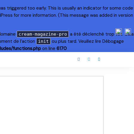
s triggered too early. This is usually an indicator for some code
dPress
for more information. (This message was added in version
 domaine
a été déclenché trop tôt. Cela
cream-magazine-pro
oment de l’action
ou plus tard. Veuillez lire
Débogage
init
ludes/functions.php
on line
6170