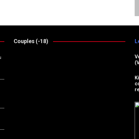
Couples (-18)
L
V
u
(
K
c
r