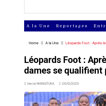
A la Une
Reportages
Ent
Actu
Home
A la Une
Léopards Foot : Après l
Actu en
vidéo
Léopards Foot : Apr
dames se qualifient
Actu en
audio
Hervé MANGITUKA
05/12/2023