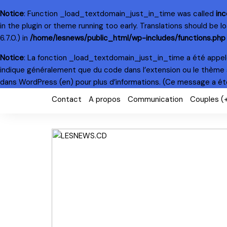
Notice
: Function _load_textdomain_just_in_time was called
inc
in the plugin or theme running too early. Translations should be 
6.7.0.) in
/home/lesnews/public_html/wp-includes/functions.php
Notice
: La fonction _load_textdomain_just_in_time a été appe
indique généralement que du code dans l’extension ou le thème 
dans WordPress
(en) pour plus d’informations. (Ce message a été 
Skip
Contact
A propos
Communication
Couples (
to
content