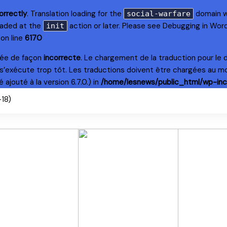
orrectly
. Translation loading for the
domain wa
social-warfare
loaded at the
action or later. Please see
Debugging in Wor
init
on line
6170
lée de façon
incorrecte
. Le chargement de la traduction pour le
s’exécute trop tôt. Les traductions doivent être chargées au m
ajouté à la version 6.7.0.) in
/home/lesnews/public_html/wp-inc
+18)