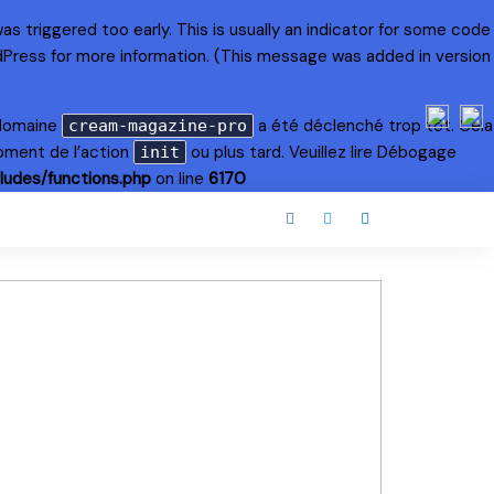
s triggered too early. This is usually an indicator for some code
dPress
for more information. (This message was added in version
 domaine
a été déclenché trop tôt. Cela
cream-magazine-pro
oment de l’action
ou plus tard. Veuillez lire
Débogage
init
ludes/functions.php
on line
6170