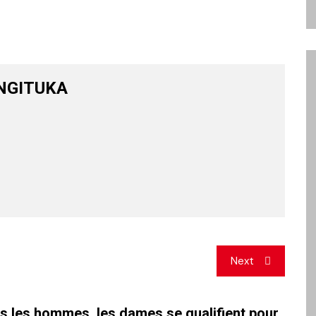
NGITUKA
Next
s les hommes, les dames se qualifient pour