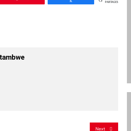
PARTAGES
atambwe
Next