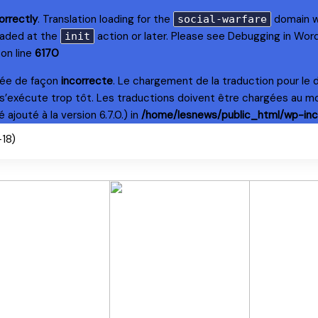
orrectly
. Translation loading for the
domain wa
social-warfare
loaded at the
action or later. Please see
Debugging in Wor
init
on line
6170
lée de façon
incorrecte
. Le chargement de la traduction pour le
s’exécute trop tôt. Les traductions doivent être chargées au m
ajouté à la version 6.7.0.) in
/home/lesnews/public_html/wp-inc
+18)