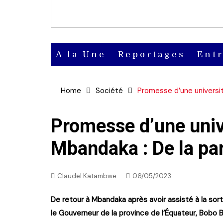
A la Une
Reportages
Ent
Actu
Home
Société
Promesse d’une universi
Actu en
vidéo
Promesse d’une univ
Mbandaka : De la par
Actu en
audio
Claudel Katambwe
06/05/2023
De retour à Mbandaka après avoir assisté à la sortie
le Gouverneur de la province de l’Équateur, Bobo B