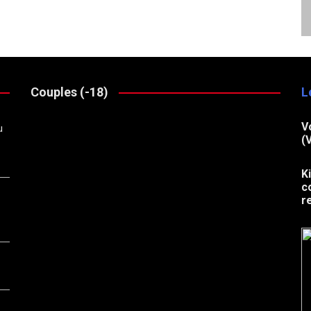
Couples (-18)
L
V
u
(
K
c
r