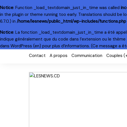
Notice
: Function _load_textdomain_just_in_time was called
inc
in the plugin or theme running too early. Translations should be 
6.7.0.) in
/home/lesnews/public_html/wp-includes/functions.php
Notice
: La fonction _load_textdomain_just_in_time a été appe
indique généralement que du code dans l’extension ou le thème 
dans WordPress
(en) pour plus d’informations. (Ce message a été 
Skip
Contact
A propos
Communication
Couples (
to
content