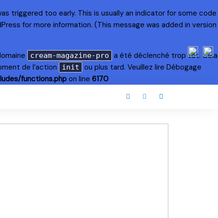
s triggered too early. This is usually an indicator for some code
dPress
for more information. (This message was added in version
 domaine
a été déclenché trop tôt. Cela
cream-magazine-pro
oment de l’action
ou plus tard. Veuillez lire
Débogage
init
ludes/functions.php
on line
6170